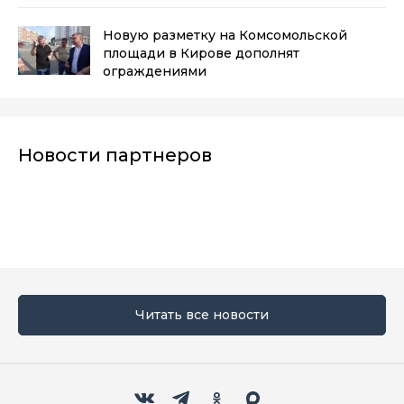
Новую разметку на Комсомольской
площади в Кирове дополнят
ограждениями
Новости партнеров
Читать все новости
Мы в социальных сетях
Вконтакте
Телеграм
Одноклассники
Max