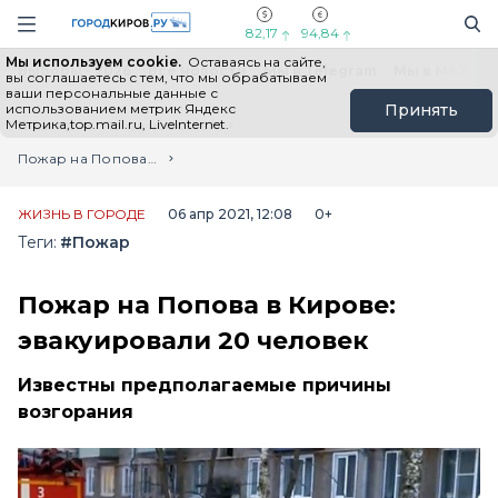
Новостной портал "Город Киров"
Поиск
Навигация сайта
82,17
94,84
Мы используем cookie.
Оставаясь на сайте,
Выборы - 2026
Все новости
Мы в Telegram
Мы в MAX
Н
вы соглашаетесь с тем, что мы обрабатываем
ваши персональные данные с
использованием метрик Яндекс
Принять
Метрика,top.mail.ru, LiveInternet.
Главная
Лента новостей
Пожар на Попова в Кирове: эвакуировали 20 человек
ЖИЗНЬ В ГОРОДЕ
06 апр 2021, 12:08
0+
Теги:
#Пожар
Пожар на Попова в Кирове:
эвакуировали 20 человек
Известны предполагаемые причины
возгорания