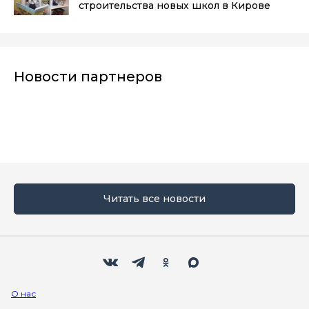
строительства новых школ в Кирове
Новости партнеров
Читать все новости
Мы в социальных сетях
Вконтакте
Телеграм
Одноклассники
Max
О нас