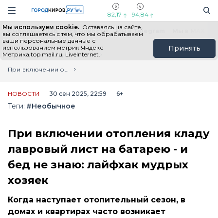
Новостной портал "Город Киров"
Поиск
Навигация сайта
82,17
94,84
Мы используем cookie.
Оставаясь на сайте,
Выборы - 2026
Все новости
Мы в Telegram
Мы в MAX
Н
вы соглашаетесь с тем, что мы обрабатываем
ваши персональные данные с
использованием метрик Яндекс
Принять
Метрика,top.mail.ru, LiveInternet.
Главная
Лента новостей
При включении отопления кладу лавровый лист на батарею - и бед не знаю: лайфхак мудрых хозяек
НОВОСТИ
30 сен 2025, 22:59
6+
Теги:
#Необычное
При включении отопления кладу
лавровый лист на батарею - и
бед не знаю: лайфхак мудрых
хозяек
Когда наступает отопительный сезон, в
домах и квартирах часто возникает