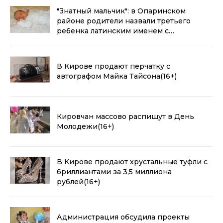
"Знатный мальчик": в Опаринском
районе родители назвали третьего
ребенка латинским именем с
аристократичным статусом
(16+)
В Кирове продают перчатку с
автографом Майка Тайсона
(16+)
Кировчан массово распишут в День
Молодежи
(16+)
В Кирове продают хрустальные туфли с
бриллиантами за 3,5 миллиона
рублей
(16+)
Администрация обсудила проекты