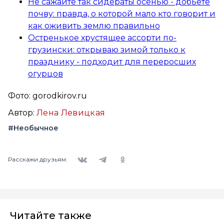
Не сажайте так сидераты осенью - добьете
почву: правда, о которой мало кто говорит и
как оживить землю правильно
Остренькое хрустящее ассорти по-
грузински: открываю зимой только к
празднику - подходит для переросших
огурцов
Фото: gorodkirov.ru
Автор:
Лена Левицкая
#Необычное
Вконтакте
Telegram
Одноклассники
Расскажи друзьям:
Читайте также