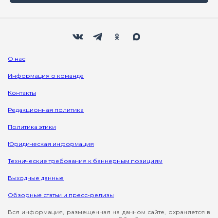
Мы в социальных сетях
Вконтакте
Телеграм
Одноклассники
Max
О нас
Информация о команде
Контакты
Редакционная политика
Политика этики
Юридическая информация
Технические требования к баннерным позициям
Выходные данные
Обзорные статьи и пресс-релизы
Вся информация, размещенная на данном сайте, охраняется в