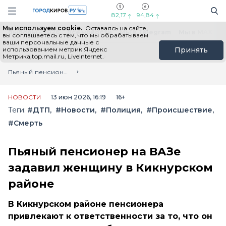
Новостной портал "Город Киров"
Поиск
Навигация сайта
82,17
94,84
Мы используем cookie.
Оставаясь на сайте,
Выборы - 2026
Все новости
Мы в Telegram
Мы в MAX
Н
вы соглашаетесь с тем, что мы обрабатываем
ваши персональные данные с
использованием метрик Яндекс
Принять
Метрика,top.mail.ru, LiveInternet.
Главная
Лента новостей
Пьяный пенсионер на ВАЗе задавил женщину в Кикнурском районе
НОВОСТИ
13 июн 2026, 16:19
16+
Теги:
#ДТП
#Новости
#Полиция
#Происшествие
#Смерть
Пьяный пенсионер на ВАЗе
задавил женщину в Кикнурском
районе
В Кикнурском районе пенсионера
привлекают к ответственности за то, что он