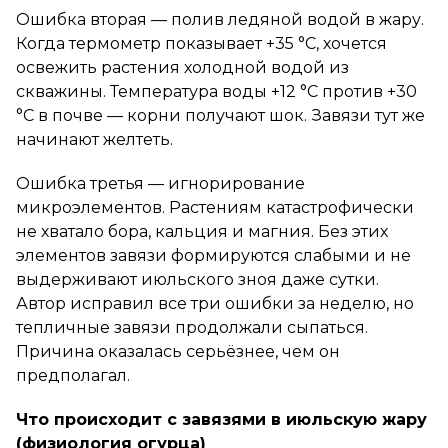
Ошибка вторая
— полив ледяной водой в жару.
Когда термометр показывает +35 °C, хочется
освежить растения холодной водой из
скважины. Температура воды +12 °C против +30
°C в почве — корни получают шок. Завязи тут же
начинают желтеть.
Ошибка третья
— игнорирование
микроэлементов. Растениям катастрофически
не хватало бора, кальция и магния. Без этих
элементов завязи формируются слабыми и не
выдерживают июльского зноя даже сутки.
Автор исправил все три ошибки за неделю, но
тепличные завязи продолжали сыпаться.
Причина оказалась серьёзнее, чем он
предполагал.
Что происходит с завязями в июльскую жару
(физиология огурца)