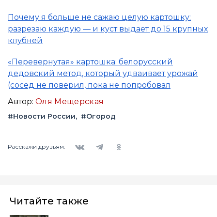
Почему я больше не сажаю целую картошку:
разрезаю каждую — и куст выдает до 15 крупных
клубней
«Перевернутая» картошка: белорусский
дедовский метод, который удваивает урожай
(сосед не поверил, пока не попробовал
Автор:
Оля Мещерская
#Новости России
#Огород
Вконтакте
Telegram
Одноклассники
Расскажи друзьям:
Читайте также