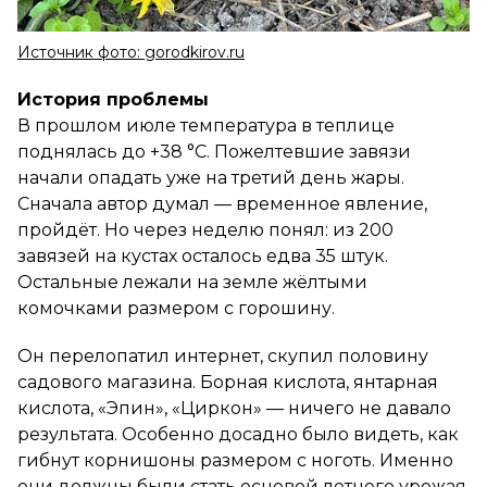
Источник фото: gorodkirov.ru
История проблемы
В прошлом июле температура в теплице
поднялась до +38 °C. Пожелтевшие завязи
начали опадать уже на третий день жары.
Сначала автор думал — временное явление,
пройдёт. Но через неделю понял: из 200
завязей на кустах осталось едва 35 штук.
Остальные лежали на земле жёлтыми
комочками размером с горошину.
Он перелопатил интернет, скупил половину
садового магазина. Борная кислота, янтарная
кислота, «Эпин», «Циркон» — ничего не давало
результата. Особенно досадно было видеть, как
гибнут корнишоны размером с ноготь. Именно
они должны были стать основой летнего урожая.