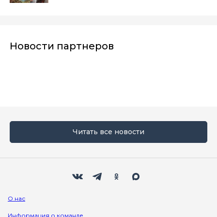
Новости партнеров
Читать все новости
Мы в социальных сетях
Вконтакте
Телеграм
Одноклассники
Max
О нас
Информация о команде