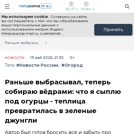
Новостной портал "Город Киров"
Поиск
Навигация сайта
82,17
94,84
Мы используем cookie.
Оставаясь на сайте,
Выборы - 2026
Все новости
Мы в Telegram
Мы в MAX
Н
вы соглашаетесь с тем, что мы обрабатываем
ваши персональные данные с
использованием метрик Яндекс
Принять
Метрика,top.mail.ru, LiveInternet.
Главная
Лента новостей
Раньше выбрасывал, теперь собираю вёдрами: что я сыплю под огурцы - теплица превратилась в зеленые джунгли
НОВОСТИ
13 май 2026, 21:30
0+
Теги:
#Новости России
#Огород
Раньше выбрасывал, теперь
собираю вёдрами: что я сыплю
под огурцы - теплица
превратилась в зеленые
джунгли
Автор был готов бросить всё и забыть про