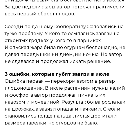
За две недели жары автор потерял практически
весь первый оборот плодов.
Соседи по дачному кооперативу жаловались на
ту же проблему. У кого-то осыпались завязи на
открытых грядках, у кого-то в парниках.
Июльская жара била по огурцам беспощадно, не
давая передышки ни днём, ни ночью. Но автор
не сдавался и продолжал искать решение.
3 ошибки, которые губят завязи в июле
Ошибка первая
— перекорм азотом в разгар
плодоношения. В июле растениям нужны калий
и фосфор, а автор продолжал пичкать их
навозом и мочевиной. Результат: ботва росла как
на дрожжах, а завязи опадали пачками. Стебли
становились толще пальца, листья достигали
размера тарелки, но огурцов не было.