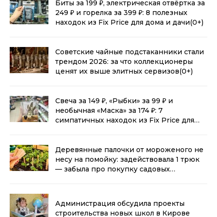
Биты за 199 ₽, электрическая отвёртка за
249 ₽ и горелка за 399 ₽: 8 полезных
находок из Fix Price для дома и дачи
(0+)
Советские чайные подстаканники стали
трендом 2026: за что коллекционеры
ценят их выше элитных сервизов
(0+)
Свеча за 149 ₽, «Рыбки» за 99 ₽ и
необычная «Маска» за 174 ₽: 7
симпатичных находок из Fix Price для
дома
(0+)
Деревянные палочки от мороженого не
несу на помойку: задействовала 1 трюк
— забыла про покупку садовых
маркировок для рассады
(0+)
Администрация обсудила проекты
строительства новых школ в Кирове