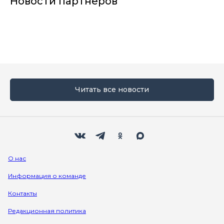
Новости партнеров
Читать все новости
Мы в социальных сетях
Вконтакте
Телеграм
Одноклассники
Max
О нас
Информация о команде
Контакты
Редакционная политика