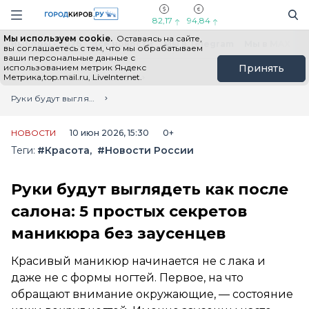
Новостной портал "Город Киров"
Поиск
Навигация сайта
82,17
94,84
Мы используем cookie.
Оставаясь на сайте,
Выборы - 2026
Все новости
Мы в Telegram
Мы в MAX
Н
вы соглашаетесь с тем, что мы обрабатываем
ваши персональные данные с
использованием метрик Яндекс
Принять
Метрика,top.mail.ru, LiveInternet.
Главная
Лента новостей
Руки будут выглядеть как после салона: 5 простых секретов маникюра без заусенцев
НОВОСТИ
10 июн 2026, 15:30
0+
Теги:
#Красота
#Новости России
Руки будут выглядеть как после
салона: 5 простых секретов
маникюра без заусенцев
Красивый маникюр начинается не с лака и
даже не с формы ногтей. Первое, на что
обращают внимание окружающие, — состояние