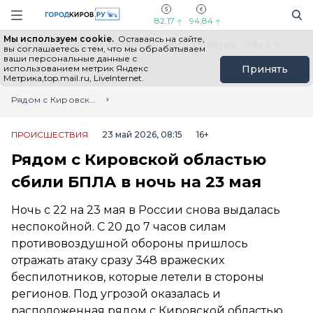
Новостной портал "Город Киров"
Поиск
Навигация сайта
82,17
94,84
Мы используем cookie.
Оставаясь на сайте,
Выборы - 2026
Все новости
Мы в Telegram
Мы в MAX
Н
вы соглашаетесь с тем, что мы обрабатываем
ваши персональные данные с
использованием метрик Яндекс
Принять
Метрика,top.mail.ru, LiveInternet.
Главная
Лента новостей
Рядом с Кировской областью сбили БПЛА в ночь на 23 мая
ПРОИСШЕСТВИЯ
23 май 2026, 08:15
16+
Рядом с Кировской областью
сбили БПЛА в ночь на 23 мая
Ночь с 22 на 23 мая в России снова выдалась
неспокойной. С 20 до 7 часов силам
противовоздушной обороны пришлось
отражать атаку сразу 348 вражеских
беспилотников, которые летели в стороны
регионов. Под угрозой оказалась и
расположенная рядом с Кировской областью