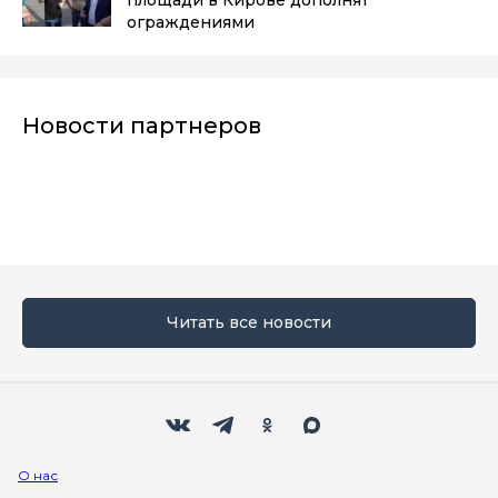
ограждениями
Новости партнеров
Читать все новости
Мы в социальных сетях
Вконтакте
Телеграм
Одноклассники
Max
О нас