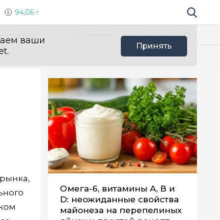
94,06
Поиск по 
Мы в социальных сетях
Вконтакте
Телеграм
Одноклассники
Max
нтересное
Эксклюзив
ваем ваши
Принять
t.
рынка,
Омега-6, витамины А, В и
ьного
D: неожиданные свойства
ском
майонеза на перепелиных