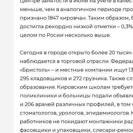
Центре занятости в июне на учете в качес
меньше, чем в аналогичном периоде про
признано 1847 кировчан. Таким образом, 
достигла рекордно низкой отметки – 0,3%
целом по Росии несколько выше.
Сегодня в городе открыто более 20 тысяч
наблюдается в торговой отрасли. Федераль
«Бристоль» – и местные компании ищут 1
295 кладовщиков и 272 грузчика. Также 
образования. Кировским школам требуется
поликлиники и больницы подали объявле
и 206 врачей различных профилей, в том 
стоматологов, урологов, эпидемиологов. 
работников не покидают монтажники рад
фасовщики и упаковщики, слесари-ремон