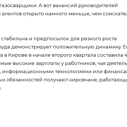
газосварщики. А вот вакансий руководителей
х агентов открыто намного меньше, чем соискате
а стабильна и предпосылок для резкого роста
труда демонстрирует положительную динамику. Е
а в Кирове в начале второго квартала составила 4
Самые высокие зарплаты у работников, чья деятел
х, информационными технологиями или финанса
х обязанностей получают кировчане, работающ
.