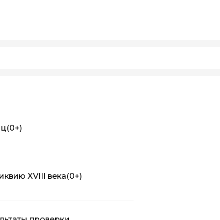
иц
(0+)
квию XVIII века
(0+)
льтаты проверки