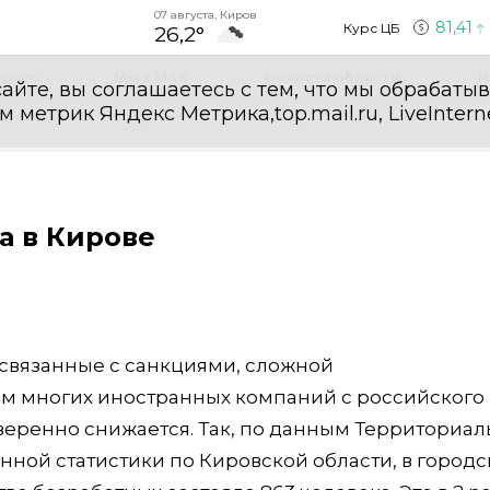
07 августа, Киров
81,41
Курс ЦБ
26,2°
egram
Мы в MAX
Новости области
И
айте, вы соглашаетесь с тем, что мы обрабаты
етрик Яндекс Метрика,top.mail.ru, LiveInterne
а в Кирове
связанные с санкциями, сложной
м многих иностранных компаний с российского 
уверенно снижается. Так, по данным Территориал
ной статистики по Кировской области, в город