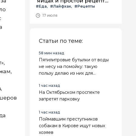
аза
яйцах и простой рецепт
#Еда
#Лайфхак
#Рецепты
летнего салата с ним
ло
17 июля
с
в
Статьи по теме:
58 мин назад
Пятилитровые бутылки от воды
»,
не несу на помойку: такую
жам,
пользу делаю из них для
огорода, что дачники ахают — 6
1 час назад
классных идей
А
На Октябрьском проспекте
дшеров
запретят парковку
1 час назад
да
Поймавшим преступников
собакам в Кирове ищут новых
хозяев