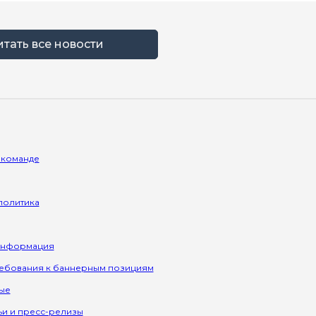
итать все новости
 команде
политика
информация
ребования к баннерным позициям
ые
ьи и пресс-релизы