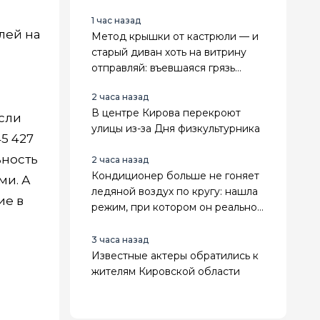
1 час назад
лей на
Метод крышки от кастрюли — и
старый диван хоть на витрину
отправляй: въевшаяся грязь
испарится за 15 минут
2 часа назад
В центре Кирова перекроют
сли
улицы из-за Дня физкультурника
5 427
ьность
2 часа назад
Кондиционер больше не гоняет
ми. А
ледяной воздух по кругу: нашла
ие в
режим, при котором он реально
охлаждает весь дом
3 часа назад
Известные актеры обратились к
жителям Кировской области