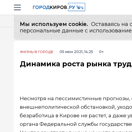
Новостной портал "Город Киров"
Навигация сайта
Выборы - 2026
Все новости
Мы в Tel
Мы используем cookie.
Оставаясь на с
персональные данные с использованием м
Главная
Лента новостей
Динамика роста рынка труда в Кирове
ЖИЗНЬ В ГОРОДЕ
05 июн 2021, 14:25
0+
Динамика роста рынка труд
Несмотря на пессимистичные прогнозы, 
внешнеполитической обстановкой, уходо
безработица в Кирове не растет, а даже 
органа Федеральной службы государствен