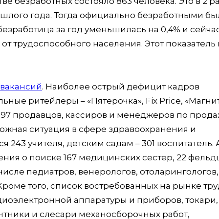
тве безработных состояло 863 человека. Это в 2 р
шлого года. Тогда официально безработными бы
безработица за год уменьшилась на 0,4% и сейча
 от трудоспособного населения. Этот показатель 
вакансий
. Наиболее острый дефицит кадров
ные ритейлеры – «Пятёрочка», Fix Price, «Магнит
397 продавцов, кассиров и менеджеров по прода
сложная ситуация в сфере здравоохранения и
 243 учителя, детским садам – 301 воспитатель. 
ния о поиске 167 медицинских сестер, 22 фель
числе педиатров, венерологов, отоларингологов,
Кроме того, список востребованных на рынке тру
иоэлектронной аппаратуры и приборов, токари,
тники и слесари механосборочных работ,