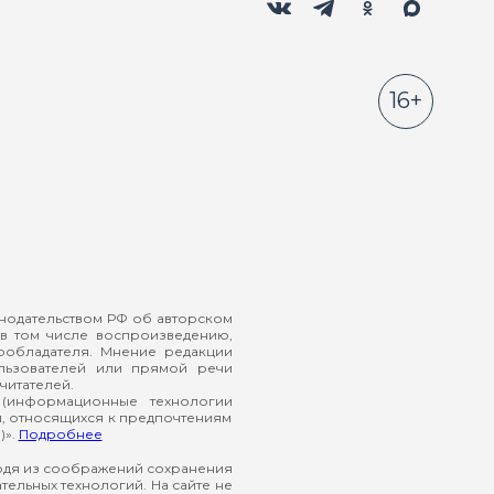
16+
онодательством РФ об авторском
в том числе воспроизведению,
ообладателя. Мнение редакции
ользователей или прямой речи
читателей.
(информационные технологии
й, относящихся к предпочтениям
)».
Подробнее
ходя из соображений сохранения
ельных технологий. На сайте не