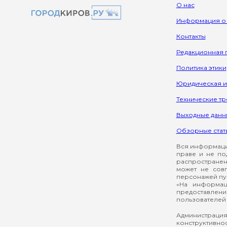
О нас
Информация о
Контакты
Редакционная 
Политика этики
Юридическая 
Технические т
Выходные данн
Обзорные стат
Вся информация
праве и не по
распространен
может не сов
персонажей пуб
«На информац
предоставлени
пользователей 
Администрация
конструктивнос