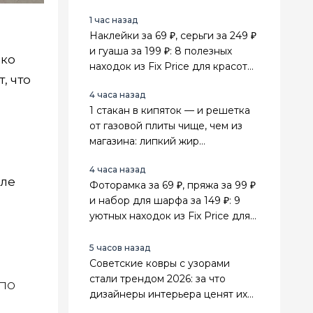
1 час назад
Наклейки за 69 ₽, серьги за 249 ₽
и гуаша за 199 ₽: 8 полезных
ако
находок из Fix Price для красоты,
, что
поездок и дома
4 часа назад
1 стакан в кипяток — и решетка
от газовой плиты чище, чем из
магазина: липкий жир
отваливается сам
4 часа назад
юле
Фоторамка за 69 ₽, пряжа за 99 ₽
и набор для шарфа за 149 ₽: 9
уютных находок из Fix Price для
дома и рукоделия
5 часов назад
Советские ковры с узорами
стали трендом 2026: за что
 по
дизайнеры интерьера ценят их
выше стильного минимализма