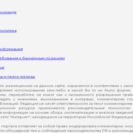
 команде
политика
информация
ребования к баннерным позициям
ые
ьи и пресс-релизы
, размещенная на данном сайте, охраняется в соответствии с зак
длежит использованию кем-либо в какой бы то ни было форме, 
ию, переработке не иначе как с письменного разрешения прав
падать с мнениями, высказанными в интервью, комментариях п
ликаций. Редакция не несёт ответственности за текст комментариев 
ионном ресурсе применяются рекомендательные технологии 
я информации на основе сбора, систематизации и анализа сведени
сети "Интернет", находящихся на территории Российской Федерации
 портала оставляет за собой право модерировать комментарии, ис
ти обсуждения тем и соблюдения законодательства РФ и рекомендат