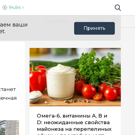
94,84
Поиск по 
Мы в социальных сетях
Вконтакте
Телеграм
Одноклассники
Max
нтересное
Эксклюзив
ваем ваши
Принять
t.
станет
нечная
Омега-6, витамины А, В и
D: неожиданные свойства
майонеза на перепелиных