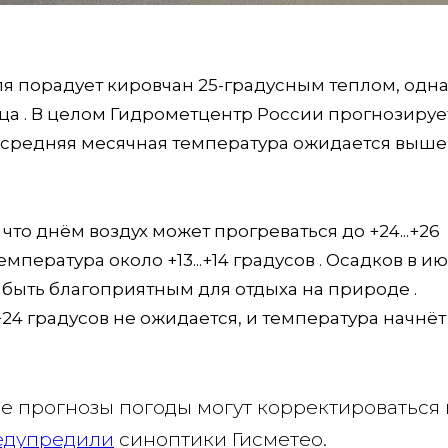
я порадует кировчан 25-градусным теплом, одн
а . В целом Гидрометцентр России прогнозирует
 средняя месячная температура ожидается выше
то днём воздух может прогреваться до +24...+26
пература около +13...+14 градусов . Осадков в и
быть благоприятным для отдыха на природе .
+24 градусов не ожидается, и температура начнёт
ые прогнозы погоды могут корректироваться
едупредили
синоптики Гисметео.