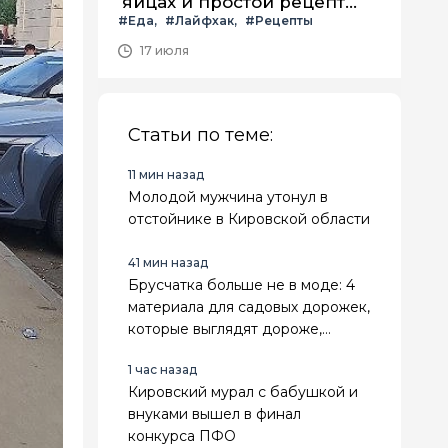
яйцах и простой рецепт
#Еда
#Лайфхак
#Рецепты
летнего салата с ним
17 июля
Статьи по теме:
11 мин назад
Молодой мужчина утонул в
отстойнике в Кировской области
41 мин назад
Брусчатка больше не в моде: 4
материала для садовых дорожек,
которые выглядят дороже,
служат дольше и не зарастают
1 час назад
травой
Кировский мурал с бабушкой и
внуками вышел в финал
конкурса ПФО