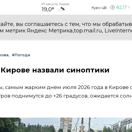
07 августа, Киров
82,17
Курс ЦБ
19,0°
egram
Мы в MAX
Новости области
И
айте, вы соглашаетесь с тем, что мы обрабаты
етрик Яндекс Метрика,top.mail.ru, LiveInterne
рова
#Погода
 Кирове назвали синоптики
, самым жарким днём июля 2026 года в Кирове 
етров поднимутся до +26 градусов, ожидается сол