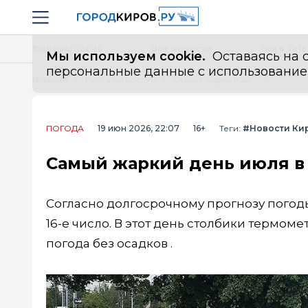
Новостной портал "Город Киров"
Навигация сайта
Выборы - 2026
Все новости
Мы в Tel
Мы используем cookie.
Оставаясь на с
персональные данные с использованием м
Главная
Лента новостей
Самый жаркий день июля в Кирове назвали синоптики
ПОГОДА
19 июн 2026, 22:07
16+
Теги:
#Новости Ки
Самый жаркий день июля в
Согласно долгосрочному прогнозу погоды
16-е число. В этот день столбики термом
погода без осадков .