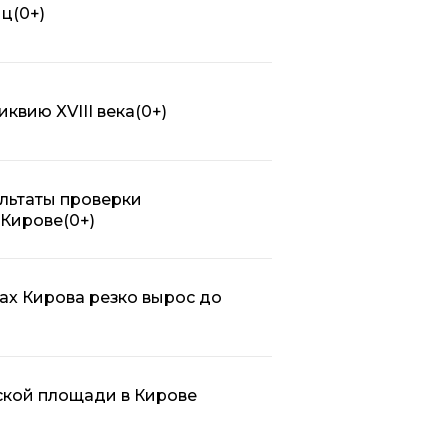
иц
(0+)
квию XVIII века
(0+)
льтаты проверки
 Кирове
(0+)
ах Кирова резко вырос до
ской площади в Кирове