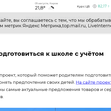
09 августа, Киров
82,17
Курс ЦБ
21,8°
egram
Мы в MAX
Новости области
И
айте, вы соглашаетесь с тем, что мы обрабаты
етрик Яндекс Метрика,top.mail.ru, LiveInterne
дготовиться к школе с учётом
 проект, который поможет родителям подготовит
онять предпочтения своих детей.
На сайте проек
раны самые актуальные предложения товаров и се
в.