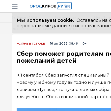
Новостной портал "Город Киров"
Навигация сайта
Выборы - 2026
Все новости
Мы в Tel
Мы используем cookie.
Оставаясь на с
персональные данные с использованием м
Главная
Лента новостей
Сбер поможет родителям подготовиться к школе с учётом пожеланий детей
ЖИЗНЬ В ГОРОДЕ
16 авг 2022, 08:46
0+
Сбер поможет родителям по
пожеланий детей
К 1 сентября Сбер запустил специальный
новому учебному году выгодно и лучше п
девизом «Тут всё, что нужно детям» соб
для учёбы от Сбера и компаний-партнёро