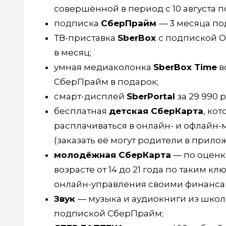
совершённой в период с 10 августа по
подписка
СберПрайм
— 3 месяца под
ТВ-приставка
SberBox
с подпиской O
в месяц;
умная медиаколонка
SberBox Time
в
СберПрайм в подарок;
смарт-дисплей
SberPortal
за 29 990 
бесплатная
детская СберКарта
, кот
расплачиваться в онлайн- и офлайн-
(заказать её могут родители в прил
молодёжная СберКарта
— по оценке
возрасте от 14 до 21 года по таким к
онлайн-управления своими финансам
Звук
— музыка и аудиокниги из шко
подпиской СберПрайм;