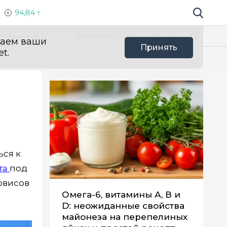
94,84
Поиск по 
Мы в социальных сетях
Вконтакте
Телеграм
Одноклассники
Max
нтересное
Эксклюзив
ваем ваши
Принять
t.
ься к
та
под
рвисов
Омега-6, витамины А, В и
D: неожиданные свойства
майонеза на перепелиных