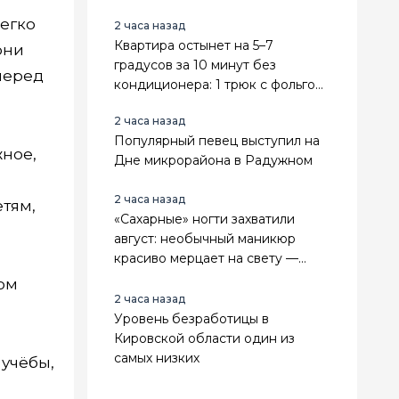
пятизвездочном отеле
легко
2 часа назад
Квартира остынет на 5–7
они
градусов за 10 минут без
перед
кондиционера: 1 трюк с фольгой
и вентилятором - спасает в 30-
2 часа назад
градусную жару
Популярный певец выступил на
жное,
Дне микрорайона в Радужном
2 часа назад
етям,
«Сахарные» ногти захватили
август: необычный маникюр
красиво мерцает на свету —
повторить модный эффект
том
можно даже дома
2 часа назад
Уровень безработицы в
Кировской области один из
самых низких
 учёбы,