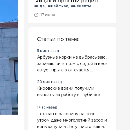
яйцах и простой рецепт
#Еда
#Лайфхак
#Рецепты
летнего салата с ним
17 июля
Статьи по теме:
5 мин назад
Арбузные корки не выбрасываю,
заливаю кипятком с содой и весь
август прыгаю от счастья:
лайфхак для лентяек
20 мин назад
Кировские врачи получили
выплаты за работу в глубинке
1 час назад
1 стакан в раковину на ночь —
утром даже многолетний засор и
вонь канули в Лету: чисто, как в