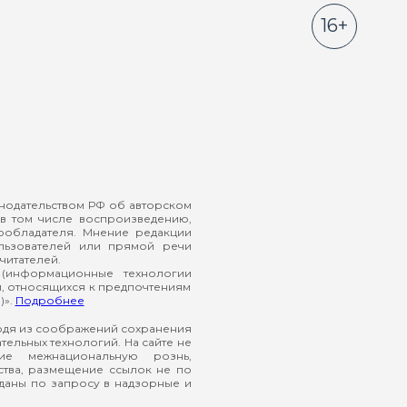
16+
онодательством РФ об авторском
в том числе воспроизведению,
ообладателя. Мнение редакции
ользователей или прямой речи
читателей.
(информационные технологии
й, относящихся к предпочтениям
)».
Подробнее
ходя из соображений сохранения
ельных технологий. На сайте не
ие межнациональную рознь,
ства, размещение ссылок не по
еданы по запросу в надзорные и