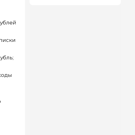
рублей
дписки
убль;
сходы
о