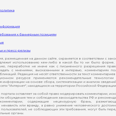
политика
информация
ребования к баннерным позициям
ые
ьи и пресс-релизы
, размещенная на данном сайте, охраняется в соответствии с зак
длежит использованию кем-либо в какой бы то ни было форме, 
ию, переработке не иначе как с письменного разрешения прав
падать с мнениями, высказанными в интервью, комментариях п
ликаций. Редакция не несёт ответственности за текст комментариев 
ионном ресурсе применяются рекомендательные технологии 
я информации на основе сбора, систематизации и анализа сведени
сети "Интернет", находящихся на территории Российской Федерации
 портала оставляет за собой право модерировать комментарии, ис
ти обсуждения тем и соблюдения законодательства РФ и рекомендат
 комментарии, содержащие нецензурную брань, разжигающ
ненависть или вражду, а равно унижение человеческого достоин
а пользователей, не соблюдающих эти требования, могут быть пер
льные органы.