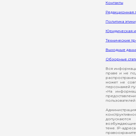
Контакты
Редакционная 
Политика этики
Юридическая 
Технические т
Выходные данн
Обзорные стат
Вся информация
праве и не по
распространен
может не сов
персонажей пуб
«На информац
предоставлени
пользователей 
Администрация
конструктивнос
допускаются
возбуждающие 
теме. IP-адрес
правоохраните