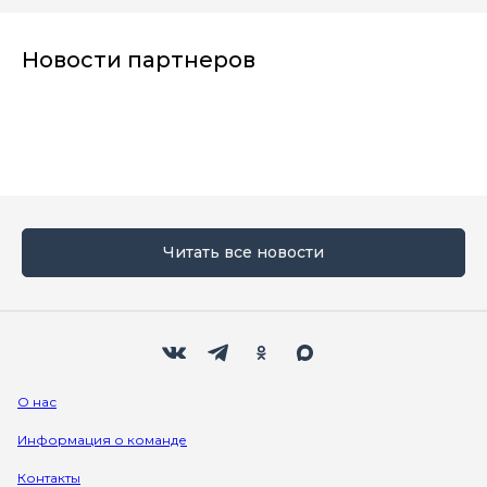
Новости партнеров
Читать все новости
Мы в социальных сетях
Вконтакте
Телеграм
Одноклассники
Max
О нас
Информация о команде
Контакты