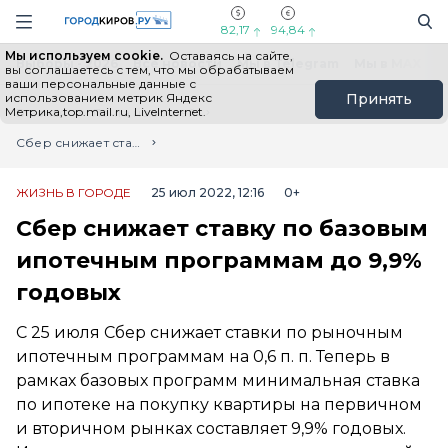
Новостной портал "Город Киров"
Поиск
Навигация сайта
82,17
94,84
Мы используем cookie.
Оставаясь на сайте,
Выборы - 2026
Все новости
Мы в Telegram
Мы в MAX
Н
вы соглашаетесь с тем, что мы обрабатываем
ваши персональные данные с
использованием метрик Яндекс
Принять
Метрика,top.mail.ru, LiveInternet.
Главная
Лента новостей
Сбер снижает ставку по базовым ипотечным программам до 9,9% годовых
ЖИЗНЬ В ГОРОДЕ
25 июл 2022, 12:16
0+
Сбер снижает ставку по базовым
ипотечным программам до 9,9%
годовых
С 25 июля Сбер снижает ставки по рыночным
ипотечным программам на 0,6 п. п. Теперь в
рамках базовых программ минимальная ставка
по ипотеке на покупку квартиры на первичном
и вторичном рынках составляет 9,9% годовых.