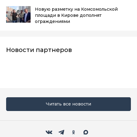
Новую разметку на Комсомольской
площади в Кирове дополнят
ограждениями
Новости партнеров
Читать все новости
Мы в социальных сетях
Вконтакте
Телеграм
Одноклассники
Max