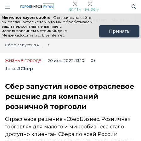
Новостной портал "Город Киров"
Поиск
Навигация сайта
81,41
94,06
Мы используем cookie.
Оставаясь на сайте,
Выборы - 2026
Все новости
Мы в Telegram
Мы в MAX
Н
вы соглашаетесь с тем, что мы обрабатываем
ваши персональные данные с
использованием метрик Яндекс
Принять
Метрика,top.mail.ru, LiveInternet.
Главная
Лента новостей
Сбер запустил новое отраслевое решение для компаний розничной торговли
ЖИЗНЬ В ГОРОДЕ
20 июн 2022, 13:10
0+
Теги:
#Сбер
Сбер запустил новое отраслевое
решение для компаний
розничной торговли
Отраслевое решение «СберБизнес. Розничная
торговля» для малого и микробизнеса стало
доступно клиентам Сбера по всей России.