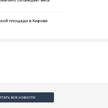
реально охлаждает весь
ской площади в Кирове
итать все новости