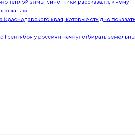
но теплой зимы: синоптики рассказали, к чему
горожанам
а Краснодарского края, которые стыдно показать
 1 сентября у россиян начнут отбирать земельн