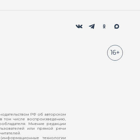
Мы в социальных сетях
Вконтакте
Телеграм
Одноклассники
Max
16+
онодательством РФ об авторском
в том числе воспроизведению,
ообладателя. Мнение редакции
ользователей или прямой речи
читателей.
(информационные технологии