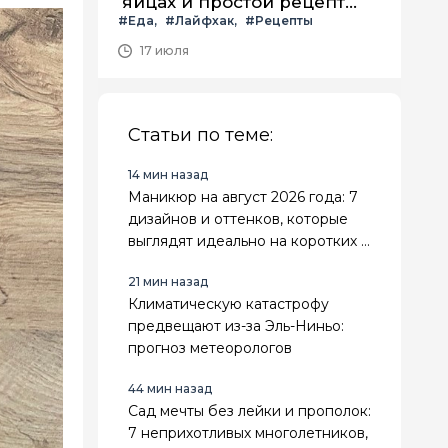
яйцах и простой рецепт
#Еда
#Лайфхак
#Рецепты
летнего салата с ним
17 июля
Статьи по теме:
14 мин назад
Маникюр на август 2026 года: 7
дизайнов и оттенков, которые
выглядят идеально на коротких и
длинных ногтях
21 мин назад
Климатическую катастрофу
предвещают из-за Эль-Ниньо:
прогноз метеорологов
44 мин назад
Сад мечты без лейки и прополок:
7 неприхотливых многолетников,