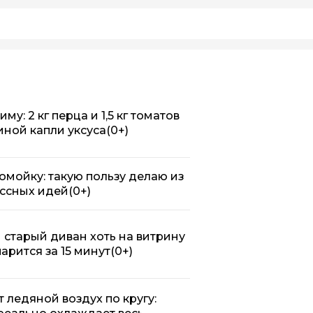
у: 2 кг перца и 1,5 кг томатов
иной капли уксуса
(0+)
омойку: такую пользу делаю из
ассных идей
(0+)
 старый диван хоть на витрину
арится за 15 минут
(0+)
ледяной воздух по кругу: