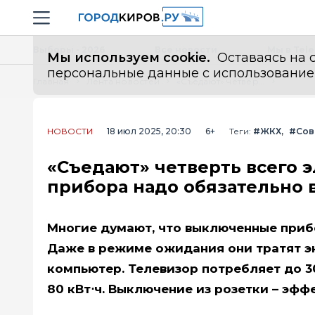
Новостной портал "Город Киров"
Навигация сайта
Выборы - 2026
Все новости
Мы в Tel
Мы используем cookie.
Оставаясь на с
персональные данные с использованием м
Главная
Лента новостей
«Съедают» четверть всего электричества в доме — эти два прибора надо обязательно выключать из розетки
НОВОСТИ
18 июл 2025, 20:30
6+
Теги:
#ЖКХ
#Сов
«Съедают» четверть всего э
прибора надо обязательно 
Многие думают, что выключенные прибо
Даже в режиме ожидания они тратят э
компьютер. Телевизор потребляет до 3
80 кВт⋅ч. Выключение из розетки – эф