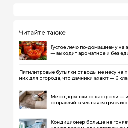
Читайте также
Густое лечо по-домашнему на зим
— выходит ароматное и без ед
Пятилитровые бутылки от воды не несу на п
них для огорода, что дачники ахают — 6 кл
Метод крышки от кастрюли — и
отправляй: въевшаяся грязь исп
Кондиционер больше не гоняет 