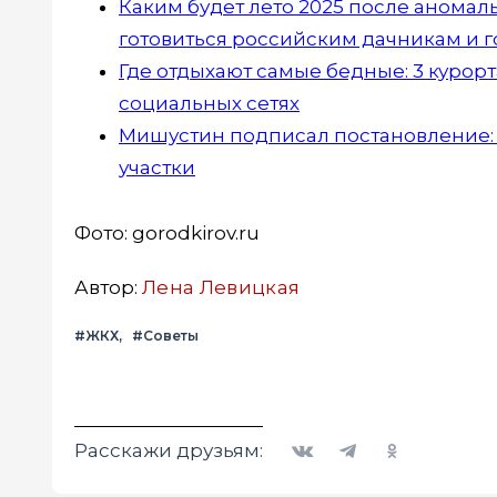
Каким будет лето 2025 после аномаль
готовиться российским дачникам и 
Где отдыхают самые бедные: 3 курорт
социальных сетях
Мишустин подписал постановление: с
участки
Фото: gorodkirov.ru
Автор:
Лена Левицкая
#ЖКХ
#Советы
Вконтакте
Telegram
Одноклассники
Расскажи друзьям: