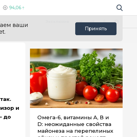
94,06
Поиск по 
Мы в социальных сетях
Вконтакте
Телеграм
Одноклассники
Max
нтересное
Эксклюзив
ваем ваши
Принять
t.
так.
изор и
– до
Омега-6, витамины А, В и
D: неожиданные свойства
майонеза на перепелиных