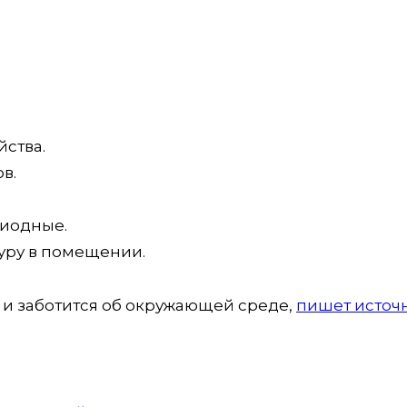
ства.
в.
диодные.
уру в помещении.
 и заботится об окружающей среде,
пишет источн