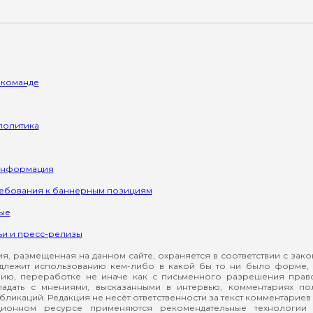
 команде
политика
информация
ребования к баннерным позициям
ые
ьи и пресс-релизы
, размещенная на данном сайте, охраняется в соответствии с зак
длежит использованию кем-либо в какой бы то ни было форме, 
ию, переработке не иначе как с письменного разрешения прав
падать с мнениями, высказанными в интервью, комментариях п
ликаций. Редакция не несёт ответственности за текст комментариев 
ионном ресурсе применяются рекомендательные технологии 