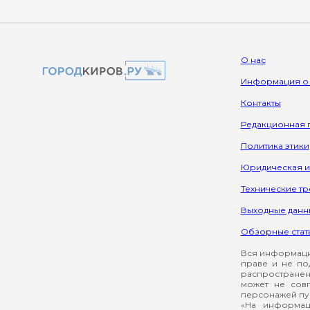
О нас
Информация о
Контакты
Редакционная 
Политика этики
Юридическая 
Технические т
Выходные данн
Обзорные стат
Вся информация
праве и не по
распространен
может не сов
персонажей пуб
«На информац