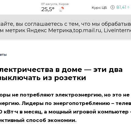
07 августа, Киров
81,41
Курс ЦБ
25,5°
egram
Мы в MAX
Новости области
И
айте, вы соглашаетесь с тем, что мы обрабаты
етрик Яндекс Метрика,top.mail.ru, LiveInterne
еты
лектричества в доме — эти два
выключать из розетки
ры не потребляют электроэнергию, но это не 
нергию. Лидеры по энергопотреблению – телев
0 кВт⋅ч в месяц, а мощный игровой компьютер 
фективный способ экономии.