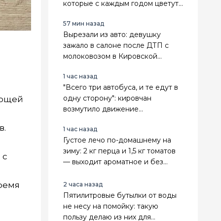
которые с каждым годом цветут
всё пышнее — мой список
57 мин назад
Вырезали из авто: девушку
зажало в салоне после ДТП с
молоковозом в Кировской
области
1 час назад
"Всего три автобуса, и те едут в
одну сторону": кировчан
ающей
возмутило движение
общественного транспорта
в.
1 час назад
Густое лечо по-домашнему на
зиму: 2 кг перца и 1,5 кг томатов
 с
— выходит ароматное и без
единой капли уксуса
время
2 часа назад
Пятилитровые бутылки от воды
не несу на помойку: такую
пользу делаю из них для