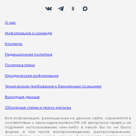
Мы в социальных сетях
Вконтакте
Телеграм
Одноклассники
Max
О нас
Информация о команде
Контакты
Редакционная политика
Политика этики
Юридическая информация
Технические требования к баннерным позициям
Выходные данные
Обзорные статьи и пресс-релизы
Вся информация, размещенная на данном сайте, охраняется в
соответствии с законодательством РФ об авторском праве и не
подлежит использованию кем-либо в какой бы то ни было
форме, в том числе воспроизведению, распространению,