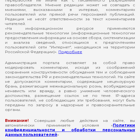
переработке не иначе как с письменного разрешения
правообладателя. Мнение редакции может не совпадать с
мнениями, высказанными в интервью, комментариях
пользователей или прямой речи персонажей публикаций.
Редакция не несёт ответственности за текст комментариев
читателей.
«На информационном ресурсе применяются
рекомендательные технологии (информационные технологии
предоставления информации на основе сбора, систематизации
и анализа сведений, относящихся к предпочтениям
пользователей сети "Интернет", находящихся на территории
Российской Федерации)».
Подробнее
Администрация портала оставляет за собой право
модерировать комментарии, исходя из соображений
сохранения конструктивности обсуждения тем и соблюдения
законодательства РФ и рекомендательных технологий. На сайте
не допускаются комментарии, содержащие нецензурную
брань, разжигающие межнациональную рознь, возбуждающие
ненависть или вражду, а равно унижение человеческого
достоинства, размещение ссылок не по теме. IP-адреса
пользователей, не соблюдающих эти требования, могут быть
переданы по запросу в надзорные и правоохранительные
органы.
Внимание!
Совершая любые действия на сайте, вы
автоматически принимаете условия «
Политики
конфиденциальности и обработки персональных
данных пользователей
»