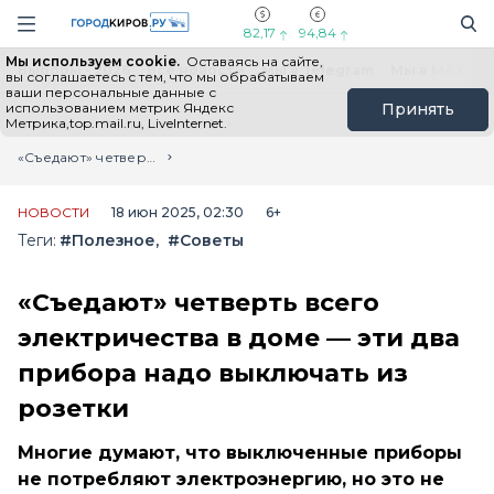
Новостной портал "Город Киров"
Поиск
Навигация сайта
82,17
94,84
Мы используем cookie.
Оставаясь на сайте,
Выборы - 2026
Все новости
Мы в Telegram
Мы в MAX
Н
вы соглашаетесь с тем, что мы обрабатываем
ваши персональные данные с
использованием метрик Яндекс
Принять
Метрика,top.mail.ru, LiveInternet.
Главная
Лента новостей
«Съедают» четверть всего электричества в доме — эти два прибора надо выключать из розетки
НОВОСТИ
18 июн 2025, 02:30
6+
Теги:
#Полезное
#Советы
«Съедают» четверть всего
электричества в доме — эти два
прибора надо выключать из
розетки
Многие думают, что выключенные приборы
не потребляют электроэнергию, но это не