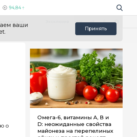
94,84
Поиск по 
Мы в социальных сетях
Вконтакте
Телеграм
Одноклассники
Max
нтересное
Эксклюзив
ваем ваши
Принять
t.
Омега-6, витамины А, В и
D: неожиданные свойства
ю о
майонеза на перепелиных