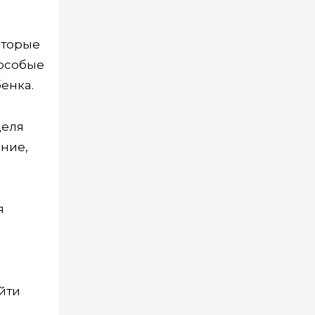
оторые
 особые
енка.
деля
ние,
я
йти