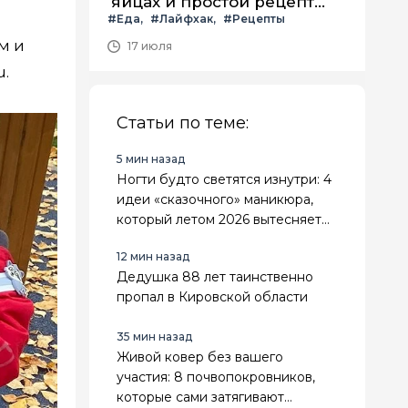
яйцах и простой рецепт
#Еда
#Лайфхак
#Рецепты
летнего салата с ним
м и
17 июля
u.
Статьи по теме:
5 мин назад
Ногти будто светятся изнутри: 4
идеи «сказочного» маникюра,
который летом 2026 вытесняет
привычный нюд
12 мин назад
Дедушка 88 лет таинственно
пропал в Кировской области
35 мин назад
Живой ковер без вашего
участия: 8 почвопокровников,
которые сами затягивают