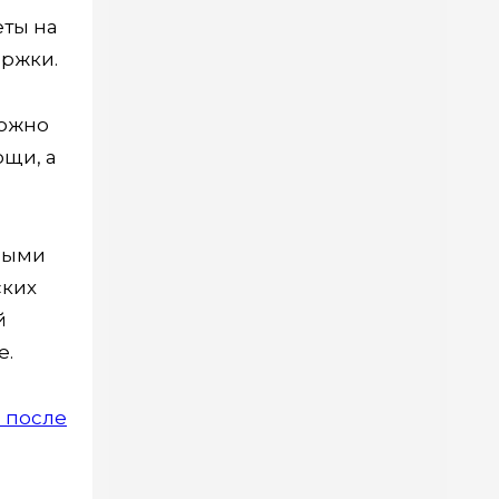
еты на
ржки.
можно
ощи, а
нными
ских
й
е.
 после