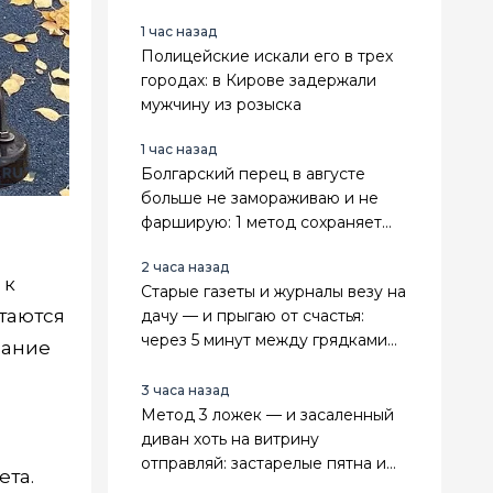
сорняки и становятся только
1 час назад
гуще — мой топ
Полицейские искали его в трех
городах: в Кирове задержали
мужчину из розыска
1 час назад
Болгарский перец в августе
больше не замораживаю и не
фарширую: 1 метод сохраняет
его ароматным и упругим до
2 часа назад
самой весны
 к
Старые газеты и журналы везу на
таются
дачу — и прыгаю от счастья:
через 5 минут между грядками
вание
красота, даже пырей не
пролезает
3 часа назад
Метод 3 ложек — и засаленный
диван хоть на витрину
отправляй: застарелые пятна и
ета.
лоск испарятся за 20 минут