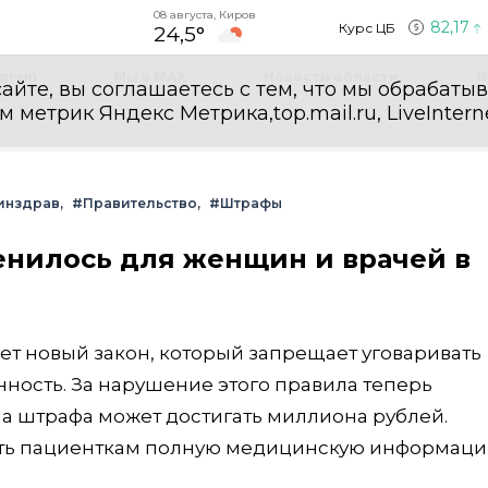
08 августа, Киров
82,17
Курс ЦБ
24,5°
egram
Мы в MAX
Новости области
И
айте, вы соглашаетесь с тем, что мы обрабаты
етрик Яндекс Метрика,top.mail.ru, LiveInterne
инздрав
#Правительство
#Штрафы
енилось для женщин и врачей в
ует новый закон, который запрещает уговаривать
ость. За нарушение этого правила теперь
 штрафа может достигать миллиона рублей.
ать пациенткам полную медицинскую информаци