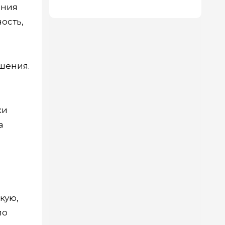
ания
ость,
ушения.
ки
а
кую,
по