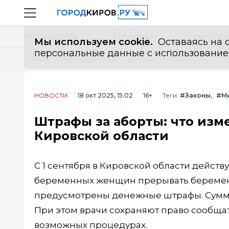
Новостной портал "Город Киров"
Навигация сайта
Выборы - 2026
Все новости
Мы в Tel
Мы используем cookie.
Оставаясь на с
персональные данные с использованием м
Главная
Лента новостей
Штрафы за аборты: что изменилось для женщин и врачей в Кировской области
НОВОСТИ
18 окт 2025, 15:02
16+
Теги:
#Законы
#М
Штрафы за аборты: что изм
Кировской области
С 1 сентября в Кировской области действ
беременных женщин прерывать беременн
предусмотрены денежные штрафы. Сумма
При этом врачи сохраняют право сообщ
возможных процедурах.