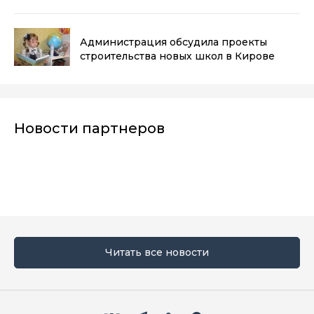
Администрация обсудила проекты
строительства новых школ в Кирове
Новости партнеров
Читать все новости
Мы в социальных сетях
Вконтакте
Телеграм
Одноклассники
Max