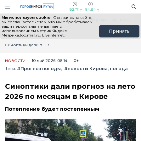
Новостной портал "Город Киров"
Поиск
Навигация сайта
82,17
94,84
Мы используем cookie.
Оставаясь на сайте,
Выборы - 2026
Все новости
Мы в Telegram
Мы в MAX
Н
вы соглашаетесь с тем, что мы обрабатываем
ваши персональные данные с
использованием метрик Яндекс
Принять
Метрика,top.mail.ru, LiveInternet.
Главная
Лента новостей
Синоптики дали прогноз на лето 2026 по месяцам в Кирове
НОВОСТИ
10 май 2026, 08:14
0+
Теги:
#Прогноз погоды
#новости Кирова, погода
Синоптики дали прогноз на лето
2026 по месяцам в Кирове
Потепление будет постепенным