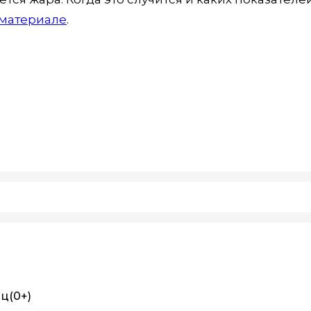
материале
.
иц
(0+)