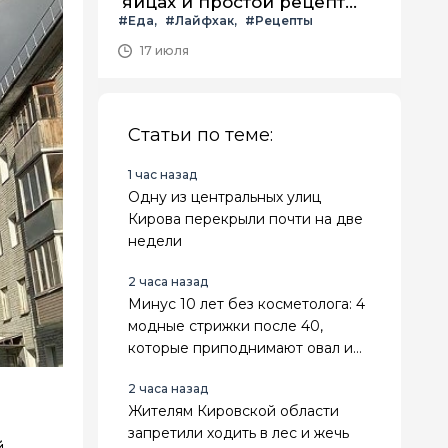
яйцах и простой рецепт
#Еда
#Лайфхак
#Рецепты
летнего салата с ним
17 июля
Статьи по теме:
1 час назад
Одну из центральных улиц
Кирова перекрыли почти на две
недели
2 часа назад
Минус 10 лет без косметолога: 4
модные стрижки после 40,
которые приподнимают овал и
делают лицо свежее
2 часа назад
Жителям Кировской области
запретили ходить в лес и жечь
й