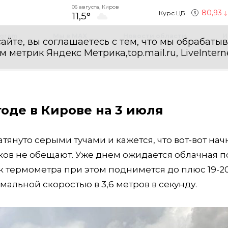
06 августа, Киров
80,93
Курс ЦБ
11,5°
egram
Мы в MAX
Новости области
И
айте, вы соглашаетесь с тем, что мы обрабаты
етрик Яндекс Метрика,top.mail.ru, LiveInterne
оде в Кирове на 3 июля
затянуто серыми тучами и кажется, что вот-вот нач
ков не обещают. Уже днем ожидается облачная п
ик термометра при этом поднимется до плюс 19-2
имальной скоростью в 3,6 метров в секунду.