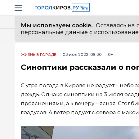
Новостной портал "Город Киров"
Навигация сайта
Выборы - 2026
Все новости
Мы в Tel
Мы используем cookie.
Оставаясь на с
персональные данные с использованием м
Главная
Лента новостей
Синоптики рассказали о погоде в Кирове на 3 июля
ЖИЗНЬ В ГОРОДЕ
03 июл 2022, 08:30
0+
Синоптики рассказали о пог
С утра погода в Кирове не радует – небо 
дождь. Однако синоптики на 3 июля осад
прояснениями, а к вечеру – ясная. Столб
градусов. А ветер подует с севера с макс