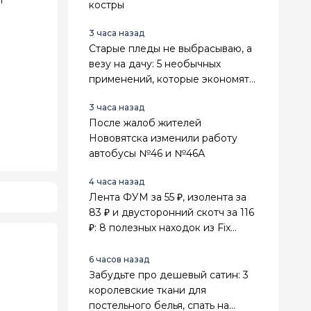
костры
3 часа назад
Старые пледы не выбрасываю, а
везу на дачу: 5 необычных
применений, которые экономят
деньги и место в сарае
3 часа назад
После жалоб жителей
Нововятска изменили работу
автобусы №46 и №46А
4 часа назад
Лента ФУМ за 55 ₽, изолента за
83 ₽ и двусторонний скотч за 116
₽: 8 полезных находок из Fix
Price для ремонта
6 часов назад
Забудьте про дешевый сатин: 3
королевские ткани для
постельного белья, спать на