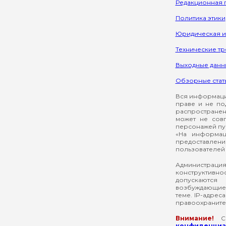
Редакционная 
Политика этики
Юридическая 
Технические т
Выходные данн
Обзорные стат
Вся информация
праве и не по
распространен
может не сов
персонажей пуб
«На информац
предоставлени
пользователей 
Администрация
конструктивнос
допускаются
возбуждающие 
теме. IP-адрес
правоохраните
Внимание!
Со
конфиденциал