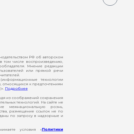
онодательством РФ об авторском
в том числе воспроизведению,
ообладателя. Мнение редакции
ользователей или прямой речи
читателей.
(информационные технологии
й, относящихся к предпочтениям
)».
Подробнее
ходя из соображений сохранения
ельных технологий. На сайте не
ие межнациональную рознь,
ства, размещение ссылок не по
еданы по запросу в надзорные и
нимаете условия «
Политики