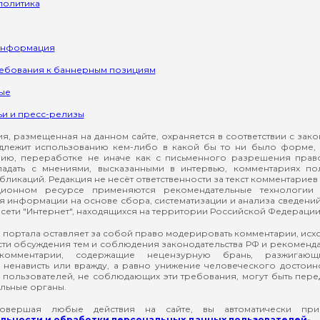
политика
информация
ребования к баннерным позициям
ые
ьи и пресс-релизы
, размещенная на данном сайте, охраняется в соответствии с зак
длежит использованию кем-либо в какой бы то ни было форме, 
ию, переработке не иначе как с письменного разрешения прав
падать с мнениями, высказанными в интервью, комментариях п
ликаций. Редакция не несёт ответственности за текст комментариев 
ионном ресурсе применяются рекомендательные технологии 
я информации на основе сбора, систематизации и анализа сведени
сети "Интернет", находящихся на территории Российской Федерации
 портала оставляет за собой право модерировать комментарии, ис
ти обсуждения тем и соблюдения законодательства РФ и рекомендат
 комментарии, содержащие нецензурную брань, разжигающ
ненависть или вражду, а равно унижение человеческого достоин
а пользователей, не соблюдающих эти требования, могут быть пер
льные органы.
вершая любые действия на сайте, вы автоматически при
ьности и обработки персональных данных пользователей
»