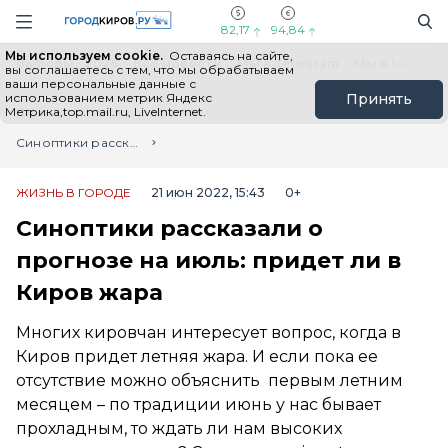
Новостной портал "Город Киров"
Поиск
Навигация сайта
82,17
94,84
Мы используем cookie.
Оставаясь на сайте,
Выборы - 2026
Все новости
Мы в Telegram
Мы в MAX
Н
вы соглашаетесь с тем, что мы обрабатываем
ваши персональные данные с
использованием метрик Яндекс
Принять
Метрика,top.mail.ru, LiveInternet.
Главная
Лента новостей
Синоптики рассказали о прогнозе на июль: придет ли в Киров жара
ЖИЗНЬ В ГОРОДЕ
21 июн 2022, 15:43
0+
Синоптики рассказали о
прогнозе на июль: придет ли в
Киров жара
Многих кировчан интересует вопрос, когда в
Киров придет летняя жара. И если пока ее
отсутствие можно объяснить первым летним
месяцем – по традиции июнь у нас бывает
прохладным, то ждать ли нам высоких