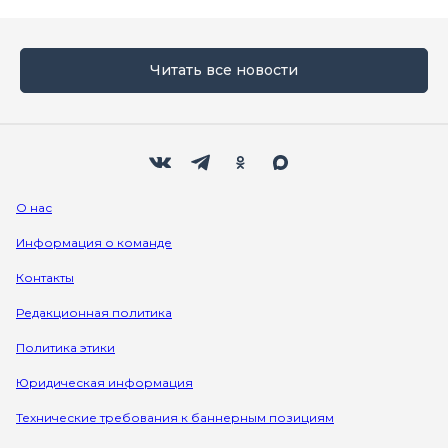
Читать все новости
Мы в социальных сетях
Вконтакте
Телеграм
Одноклассники
Max
О нас
Информация о команде
Контакты
Редакционная политика
Политика этики
Юридическая информация
Технические требования к баннерным позициям