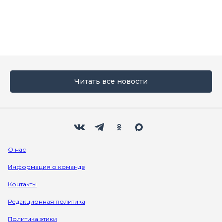
Читать все новости
Мы в социальных сетях
Вконтакте
Телеграм
Одноклассники
Max
О нас
Информация о команде
Контакты
Редакционная политика
Политика этики