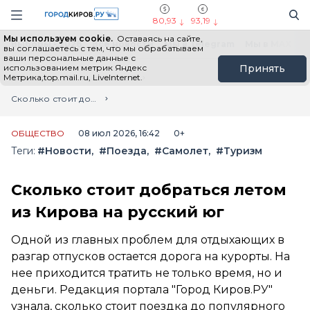
Новостной портал "Город Киров"
Поиск
Навигация сайта
80,93
93,19
Мы используем cookie.
Оставаясь на сайте,
Выборы - 2026
Все новости
Мы в Telegram
Мы в MAX
Н
вы соглашаетесь с тем, что мы обрабатываем
ваши персональные данные с
использованием метрик Яндекс
Принять
Метрика,top.mail.ru, LiveInternet.
Главная
Лента новостей
Сколько стоит добраться летом из Кирова на русский юг
ОБЩЕСТВО
08 июл 2026, 16:42
0+
Теги:
#Новости
#Поезда
#Самолет
#Туризм
Сколько стоит добраться летом
из Кирова на русский юг
Одной из главных проблем для отдыхающих в
разгар отпусков остается дорога на курорты. На
нее приходится тратить не только время, но и
деньги. Редакция портала "Город Киров.РУ"
узнала, сколько стоит поездка до популярного