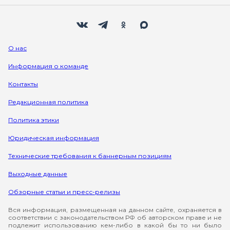
Мы в социальных сетях
Вконтакте
Телеграм
Одноклассники
Max
О нас
Информация о команде
Контакты
Редакционная политика
Политика этики
Юридическая информация
Технические требования к баннерным позициям
Выходные данные
Обзорные статьи и пресс-релизы
Вся информация, размещенная на данном сайте, охраняется в
соответствии с законодательством РФ об авторском праве и не
подлежит использованию кем-либо в какой бы то ни было