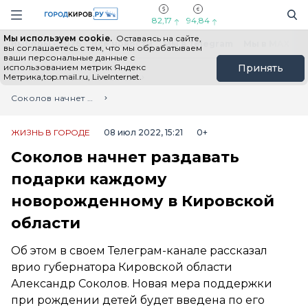
Новостной портал "Город Киров"
Поиск
Навигация сайта
82,17
94,84
Мы используем cookie.
Оставаясь на сайте,
Выборы - 2026
Все новости
Мы в Telegram
Мы в MAX
Н
вы соглашаетесь с тем, что мы обрабатываем
ваши персональные данные с
использованием метрик Яндекс
Принять
Метрика,top.mail.ru, LiveInternet.
Главная
Лента новостей
Соколов начнет раздавать подарки каждому новорожденному в Кировской области
ЖИЗНЬ В ГОРОДЕ
08 июл 2022, 15:21
0+
Соколов начнет раздавать
подарки каждому
новорожденному в Кировской
области
Об этом в своем Телеграм-канале рассказал
врио губернатора Кировской области
Александр Соколов. Новая мера поддержки
при рождении детей будет введена по его