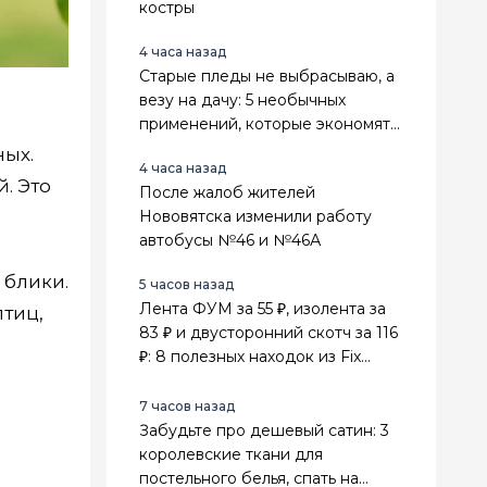
костры
4 часа назад
Старые пледы не выбрасываю, а
везу на дачу: 5 необычных
применений, которые экономят
деньги и место в сарае
ных.
4 часа назад
. Это
После жалоб жителей
Нововятска изменили работу
автобусы №46 и №46А
 блики.
5 часов назад
Лента ФУМ за 55 ₽, изолента за
птиц,
83 ₽ и двусторонний скотч за 116
₽: 8 полезных находок из Fix
Price для ремонта
7 часов назад
Забудьте про дешевый сатин: 3
королевские ткани для
постельного белья, спать на