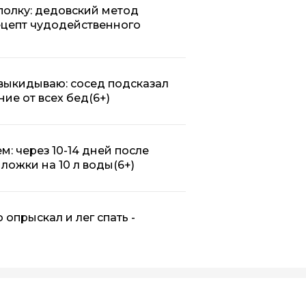
олку: дедовский метод
рецепт чудодейственного
выкидываю: сосед подсказал
ие от всех бед
(6+)
: через 10-14 дней после
 ложки на 10 л воды
(6+)
 опрыскал и лег спать -