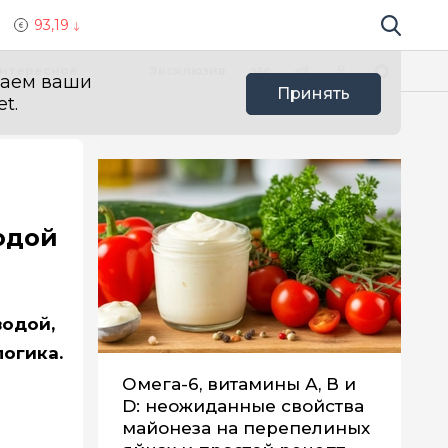
93,19
Поиск по 
Мы в социальных сетях
Вконтакте
Телеграм
Одноклассники
Max
нтересное
Эксклюзив
ваем ваши
Принять
t.
водой
водой,
логика.
Омега-6, витамины А, В и
D: неожиданные свойства
майонеза на перепелиных