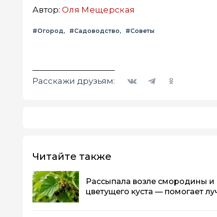
Автор:
Оля Мещерская
#Огород
#Садоводство
#Советы
Вконтакте
Telegram
Одноклассники
Расскажи друзьям:
Читайте также
Рассыпала возле смородины и а
цветущего куста — помогает л