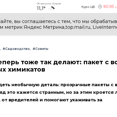
06 августа, Киров
80,93
Курс ЦБ
11,1°
egram
Мы в MAX
Новости области
И
айте, вы соглашаетесь с тем, что мы обрабаты
етрик Яндекс Метрика,top.mail.ru, LiveInterne
#Садоводство
#Советы
еперь тоже так делают: пакет с 
ых химикатов
еть необычную деталь: прозрачные пакеты с 
яд это кажется странным, но за этим кроется 
 от вредителей и помогают ухаживать за