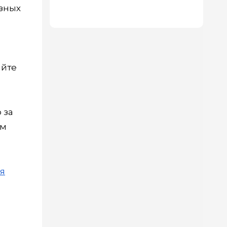
которых — как в 5-звездочном
езных
отеле
яйте
 за
ым
ля