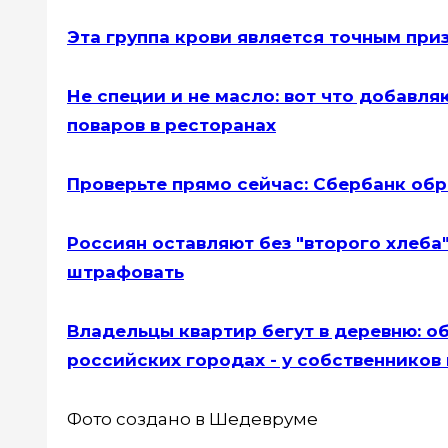
Эта группа крови является точным пр
Не специи и не масло: вот что добавл
поваров в ресторанах
Проверьте прямо сейчас: Сбербанк обра
Россиян оставляют без "второго хлеба"
штрафовать
Владельцы квартир бегут в деревню: об
российских городах - у собственнико
Фото создано в Шедевруме