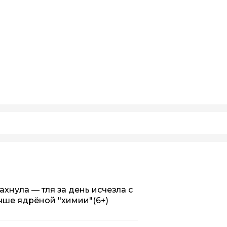
хнула — тля за день исчезла с
учше ядрёной "химии"
(6+)