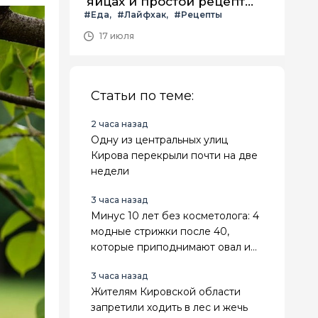
яйцах и простой рецепт
#Еда
#Лайфхак
#Рецепты
летнего салата с ним
17 июля
Статьи по теме:
2 часа назад
Одну из центральных улиц
Кирова перекрыли почти на две
недели
3 часа назад
Минус 10 лет без косметолога: 4
модные стрижки после 40,
которые приподнимают овал и
делают лицо свежее
3 часа назад
Жителям Кировской области
запретили ходить в лес и жечь