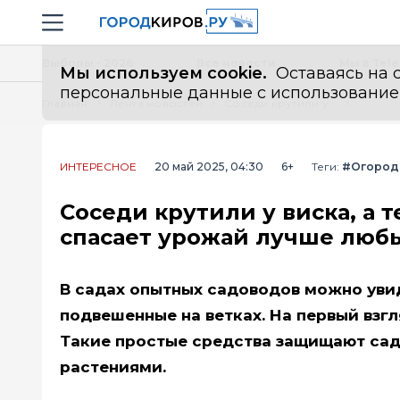
Новостной портал "Город Киров"
Навигация сайта
Выборы - 2026
Все новости
Мы в Tel
Мы используем cookie.
Оставаясь на с
персональные данные с использованием м
Главная
Лента новостей
Соседи крутили у виска, а теперь тоже так делают: пакет с водой спасает урожай лучше любых химикатов
ИНТЕРЕСНОЕ
20 май 2025, 04:30
6+
Теги:
#Огород
Соседи крутили у виска, а т
спасает урожай лучше люб
В садах опытных садоводов можно увид
подвешенные на ветках. На первый взгл
Такие простые средства защищают сад
растениями.