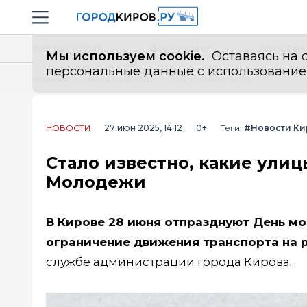
Новостной портал "Город Киров"
Навигация сайта
Выборы - 2026
Все новости
Мы в Tel
Мы используем cookie.
Оставаясь на с
персональные данные с использованием м
Главная
Лента новостей
Стало известно, какие улицы в Кирове будут перекрыты в День Молодежи
НОВОСТИ
27 июн 2025, 14:12
0+
Теги:
#Новости Ки
Стало известно, какие ули
Молодежи
В Кирове 28 июня отпразднуют День мо
ограничение движения транспорта на р
службе администрации города Кирова.