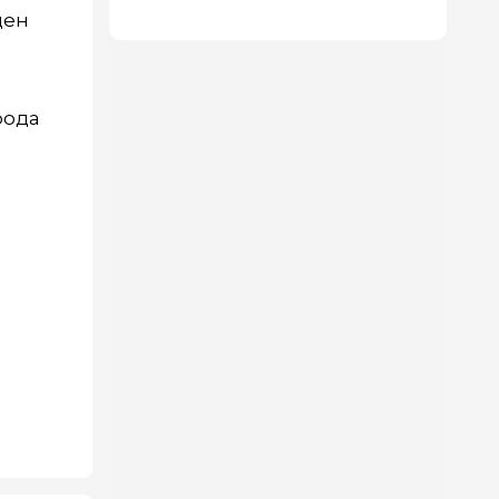
ден
рода