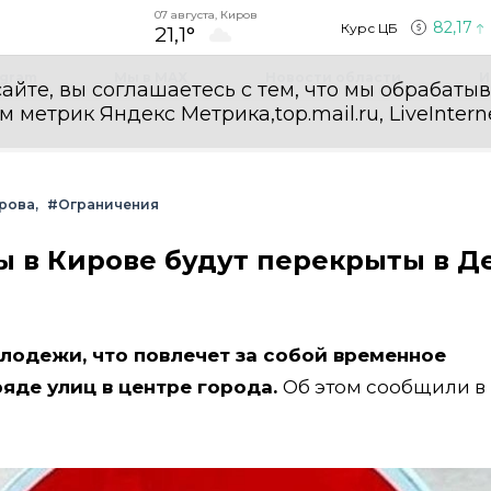
07 августа, Киров
82,17
Курс ЦБ
21,1°
egram
Мы в MAX
Новости области
И
айте, вы соглашаетесь с тем, что мы обрабаты
етрик Яндекс Метрика,top.mail.ru, LiveInterne
рова
#Ограничения
цы в Кирове будут перекрыты в Д
лодежи, что повлечет за собой временное
яде улиц в центре города.
Об этом сообщили в 