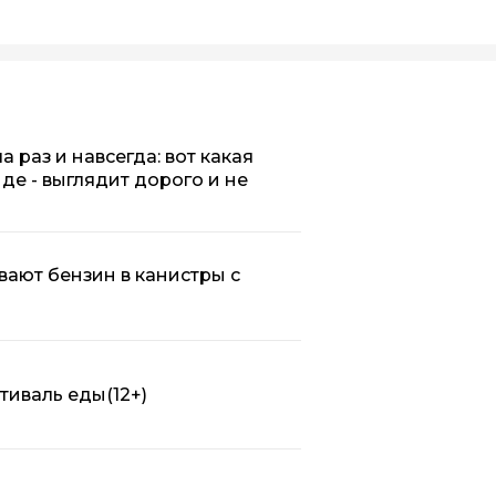
 раз и навсегда: вот какая
нде - выглядит дорого и не
вают бензин в канистры с
стиваль еды
(12+)