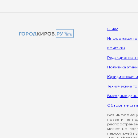
О нас
Информация о
Контакты
Редакционная 
Политика этики
Юридическая 
Технические т
Выходные данн
Обзорные стат
Вся информация
праве и не по
распространен
может не сов
персонажей пуб
«На информац