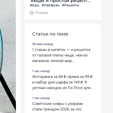
яйцах и простой рецепт
#Еда
#Лайфхак
#Рецепты
летнего салата с ним
17 июля
Статьи по теме:
56 мин назад
1 стакан в кипяток — и решетка
от газовой плиты чище, чем из
магазина: липкий жир
отваливается сам
1 час назад
Фоторамка за 69 ₽, пряжа за 99 ₽
и набор для шарфа за 149 ₽: 9
уютных находок из Fix Price для
дома и рукоделия
1 час назад
Советские ковры с узорами
стали трендом 2026: за что