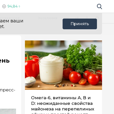
94,84
Поиск по 
Мы в социальных сетях
Вконтакте
Телеграм
Одноклассники
Max
нтересное
Эксклюзив
ваем ваши
Принять
t.
ень
пресс-
Омега-6, витамины А, В и
D: неожиданные свойства
майонеза на перепелиных