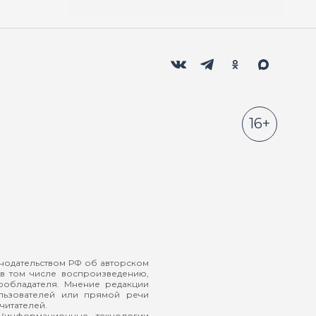
Мы в социальных сетях
Вконтакте
Телеграм
Одноклассники
Max
16+
онодательством РФ об авторском
в том числе воспроизведению,
ообладателя. Мнение редакции
ользователей или прямой речи
читателей.
(информационные технологии