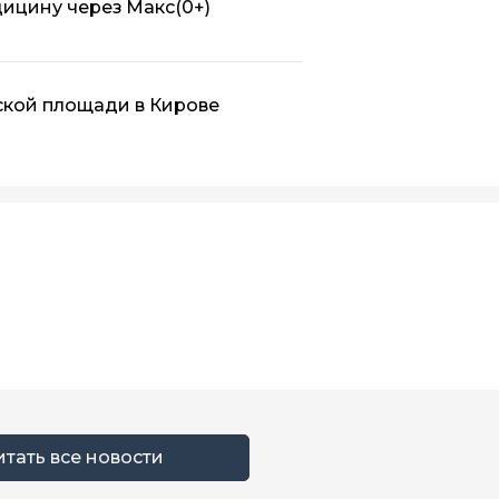
дицину через Макс
(0+)
ской площади в Кирове
итать все новости