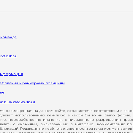
 команде
политика
информация
ребования к баннерным позициям
ые
ьи и пресс-релизы
, размещенная на данном сайте, охраняется в соответствии с зак
длежит использованию кем-либо в какой бы то ни было форме, 
ию, переработке не иначе как с письменного разрешения прав
падать с мнениями, высказанными в интервью, комментариях п
ликаций. Редакция не несёт ответственности за текст комментариев 
ионном ресурсе применяются рекомендательные технологии 