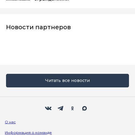
Новости партнеров
Читать все новости
Мы в социальных сетях
Вконтакте
Телеграм
Одноклассники
Max
О нас
Информация о команде