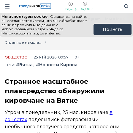
Новостной портал "Город Киров"
Поиск
Навигация сайта
81,41
94,06
Мы используем cookie.
Оставаясь на сайте,
Выборы - 2026
Все новости
Мы в Telegram
Мы в MAX
Н
вы соглашаетесь с тем, что мы обрабатываем
ваши персональные данные с
использованием метрик Яндекс
Принять
Метрика,top.mail.ru, LiveInternet.
Главная
Лента новостей
Странное масштабное плавсредство обнаружили кировчане на Вятке
ОБЩЕСТВО
25 май 2026, 09:57
0+
Теги:
#Вятка
#Новости Кирова
Странное масштабное
плавсредство обнаружили
кировчане на Вятке
Утром в понедельник, 25 мая, кировчане
в
соцсетях
поделились фотографиями
необычного плавучего средства, которое они