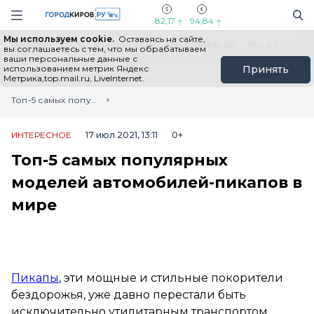
Новостной портал "Город Киров"
Поиск
Навигация сайта
82,17
94,84
Мы используем cookie.
Оставаясь на сайте,
Выборы - 2026
Все новости
Мы в Telegram
Мы в MAX
Н
вы соглашаетесь с тем, что мы обрабатываем
ваши персональные данные с
использованием метрик Яндекс
Принять
Метрика,top.mail.ru, LiveInternet.
Главная
Лента новостей
Топ-5 самых популярных моделей автомобилей-пикапов в мире
ИНТЕРЕСНОЕ
17 июл 2021, 13:11
0+
Топ-5 самых популярных
моделей автомобилей-пикапов в
мире
Пикапы
, эти мощные и стильные покорители
бездорожья, уже давно перестали быть
исключительно утилитарным транспортом.