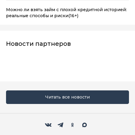
Можно ли взять займ с плохой кредитной историей:
реальные способы и риски
(16+)
Новости партнеров
Читать все новости
Мы в социальных сетях
Вконтакте
Телеграм
Одноклассники
Max