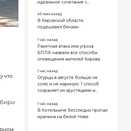
идеальное сочетание с
гортензией, хостами и злаками
45 мин назад
В Кировской области
подешевел бензин
1 час назад
Ракетная атака или угроза
БПЛА: назвали все способы
оповещения жителей Кирова
1 час назад
у что
Огурцы в августе больше не
солю и не мариную: 1 способ
сохраняет их хрустящими и
сочными до самого Нового года
ибири
1 час назад
В Котельниче бесследно пропал
мужчина на белой Ниве
одном