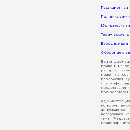
Редакционная 
Политика этики
Юридическая 
Технические т
Выходные данн
Обзорные стат
Вся информация
праве и не по
распространен
может не сов
персонажей пуб
«На информац
предоставлени
пользователей 
Администрация
конструктивнос
допускаются
возбуждающие 
теме. IP-адрес
правоохраните