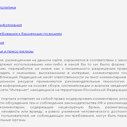
политика
информация
ребования к баннерным позициям
ые
ьи и пресс-релизы
, размещенная на данном сайте, охраняется в соответствии с зак
длежит использованию кем-либо в какой бы то ни было форме, 
ию, переработке не иначе как с письменного разрешения прав
падать с мнениями, высказанными в интервью, комментариях п
ликаций. Редакция не несёт ответственности за текст комментариев 
ионном ресурсе применяются рекомендательные технологии 
я информации на основе сбора, систематизации и анализа сведени
сети "Интернет", находящихся на территории Российской Федерации
 портала оставляет за собой право модерировать комментарии, ис
ти обсуждения тем и соблюдения законодательства РФ и рекомендат
 комментарии, содержащие нецензурную брань, разжигающ
ненависть или вражду, а равно унижение человеческого достоин
а пользователей, не соблюдающих эти требования, могут быть пер
льные органы.