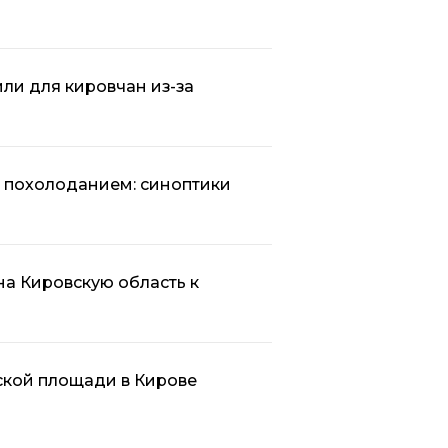
ли для кировчан из-за
м похолоданием: синоптики
а Кировскую область к
ской площади в Кирове