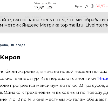
06 августа, Киров
80,93
Курс ЦБ
17,5°
egram
Мы в MAX
Новости области
И
айте, вы соглашаетесь с тем, что мы обрабаты
етрик Яндекс Метрика,top.mail.ru, LiveInterne
рова
#Погода
 Киров
ня были жаркими, в начале новой недели погода
ысоких температур. Как передают синоптики
"Янд
рове прогреется максимум до плюс 23 градусов, а
сов. Однако к трехдневным выходным по поводу Д
ие. И с 12 по 14 июня местным жителям обещают