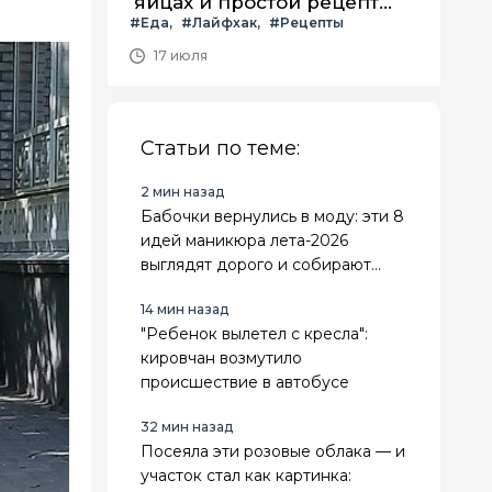
яйцах и простой рецепт
#Еда
#Лайфхак
#Рецепты
летнего салата с ним
17 июля
Статьи по теме:
2 мин назад
Бабочки вернулись в моду: эти 8
идей маникюра лета-2026
выглядят дорого и собирают
больше всего комплиментов
14 мин назад
"Ребенок вылетел с кресла":
кировчан возмутило
происшествие в автобусе
32 мин назад
Посеяла эти розовые облака — и
участок стал как картинка: