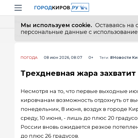
Новостной портал "Город Киров"
Навигация сайта
Выборы - 2026
Все новости
Мы в Tel
Мы используем cookie.
Оставаясь на с
персональные данные с использованием м
Главная
Лента новостей
Трехдневная жара захватит Киров
ПОГОДА
08 июн 2026, 08:07
0+
Теги:
#Новости Ки
Трехдневная жара захватит
Несмотря на то, что первые выходные ию
кировчанам возможность отдохнуть от в
понедельник, 8 июня, воздух в городе Ки
среду, 10 июня, - лишь до плюс 20 граду
России вновь ожидается резкое потеплен
до плюс 26 градусов.