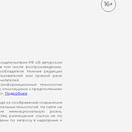
16+
онодательством РФ об авторском
в том числе воспроизведению,
ообладателя. Мнение редакции
ользователей или прямой речи
читателей.
(информационные технологии
й, относящихся к предпочтениям
)».
Подробнее
ходя из соображений сохранения
ельных технологий. На сайте не
ие межнациональную рознь,
ства, размещение ссылок не по
еданы по запросу в надзорные и