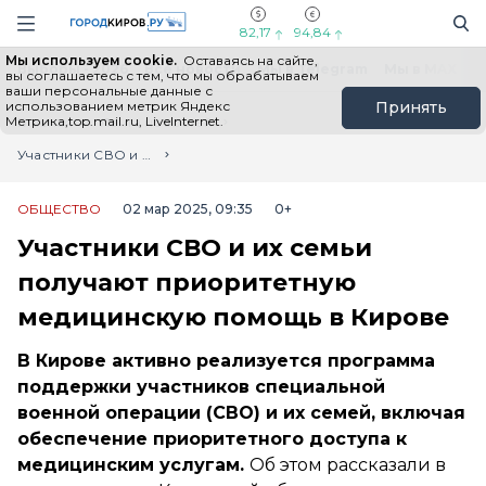
Новостной портал "Город Киров"
Поиск
Навигация сайта
82,17
94,84
Мы используем cookie.
Оставаясь на сайте,
Выборы - 2026
Все новости
Мы в Telegram
Мы в MAX
Н
вы соглашаетесь с тем, что мы обрабатываем
ваши персональные данные с
использованием метрик Яндекс
Принять
Метрика,top.mail.ru, LiveInternet.
Главная
Лента новостей
Участники СВО и их семьи получают приоритетную медицинскую помощь в Кирове
ОБЩЕСТВО
02 мар 2025, 09:35
0+
Участники СВО и их семьи
получают приоритетную
медицинскую помощь в Кирове
В Кирове активно реализуется программа
поддержки участников специальной
военной операции (СВО) и их семей, включая
обеспечение приоритетного доступа к
медицинским услугам.
Об этом рассказали в