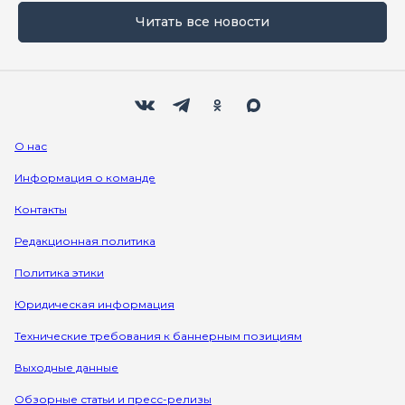
Читать все новости
Мы в социальных сетях
Вконтакте
Телеграм
Одноклассники
Max
О нас
Информация о команде
Контакты
Редакционная политика
Политика этики
Юридическая информация
Технические требования к баннерным позициям
Выходные данные
Обзорные статьи и пресс-релизы