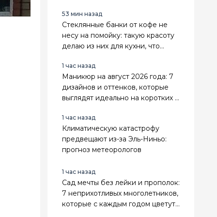
53 мин назад
Стеклянные банки от кофе не
несу на помойку: такую красоту
делаю из них для кухни, что
гости ахают — 5 классных идей
1 час назад
Маникюр на август 2026 года: 7
дизайнов и оттенков, которые
выглядят идеально на коротких и
длинных ногтях
1 час назад
Климатическую катастрофу
предвещают из-за Эль-Ниньо:
прогноз метеорологов
1 час назад
Сад мечты без лейки и прополок:
7 неприхотливых многолетников,
которые с каждым годом цветут
всё пышнее — мой список