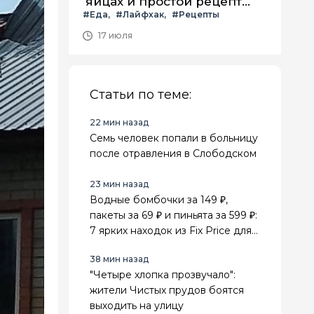
яйцах и простой рецепт
#Еда
#Лайфхак
#Рецепты
летнего салата с ним
17 июля
Статьи по теме:
22 мин назад
Семь человек попали в больницу
после отравления в Слободском
23 мин назад
Водные бомбочки за 149 ₽,
пакеты за 69 ₽ и пиньята за 599 ₽:
7 ярких находок из Fix Price для
лета и праздников
38 мин назад
"Четыре хлопка прозвучало":
жители Чистых прудов боятся
выходить на улицу