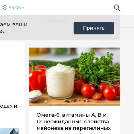
94,06
Поиск по 
Мы в социальных сетях
Вконтакте
Телеграм
Одноклассники
Max
нтересное
Эксклюзив
ваем ваши
Принять
t.
одах и
Омега-6, витамины А, В и
D: неожиданные свойства
майонеза на перепелиных