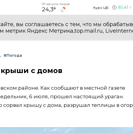
07 августа, Киров
81,41
Курс ЦБ
24,3°
egram
Мы в MAX
Новости области
И
айте, вы соглашаетесь с тем, что мы обрабаты
етрик Яндекс Метрика,top.mail.ru, LiveInterne
и
#Погода
 крыши с домов
евском районе. Как сообщают в местной газете
недельник, 6 июля, прошел настоящий ураган.
 сорвал крышу с дома, разрушал теплицы в огор