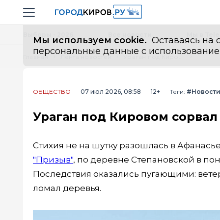
Новостной портал "Город Киров"
Навигация сайта
Выборы - 2026
Все новости
Мы в Tel
Мы используем cookie.
Оставаясь на с
персональные данные с использованием м
Главная
Лента новостей
Ураган под Кировом сорвал крыши с домов
ОБЩЕСТВО
07 июл 2026, 08:58
12+
Теги:
#Новост
Ураган под Кировом сорвал
Стихия не на шутку разошлась в Афанась
"Призыв"
, по деревне Степановской в по
Последствия оказались пугающими: ветер
ломал деревья.