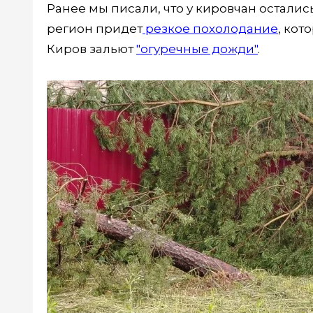
Ранее мы писали, что у кировчан осталис
регион придет
резкое похолодание
, кот
Киров зальют
"огуречные дожди"
.