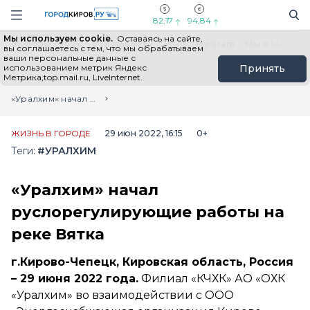
Новостной портал "Город Киров"
Поиск
Навигация сайта
82,17
94,84
Мы используем cookie.
Оставаясь на сайте,
Выборы - 2026
Все новости
Мы в Telegram
Мы в MAX
Н
вы соглашаетесь с тем, что мы обрабатываем
ваши персональные данные с
использованием метрик Яндекс
Принять
Метрика,top.mail.ru, LiveInternet.
Главная
Лента новостей
«Уралхим» начал руслорегулирующие работы на реке Вятка
ЖИЗНЬ В ГОРОДЕ
29 июн 2022, 16:15
0+
Теги:
#УРАЛХИМ
«Уралхим» начал
руслорегулирующие работы на
реке Вятка
г.Кирово-Чепецк, Кировская область, Россия
– 29 июня 2022 года.
Филиал «КЧХК» АО «ОХК
«Уралхим» во взаимодействии с ООО