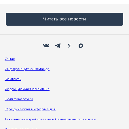
Читать все новости
Мы в социальных сетях
Вконтакте
Телеграм
Одноклассники
Max
О нас
Информация о команде
Контакты
Редакционная политика
Политика этики
Юридическая информация
Технические требования к баннерным позициям