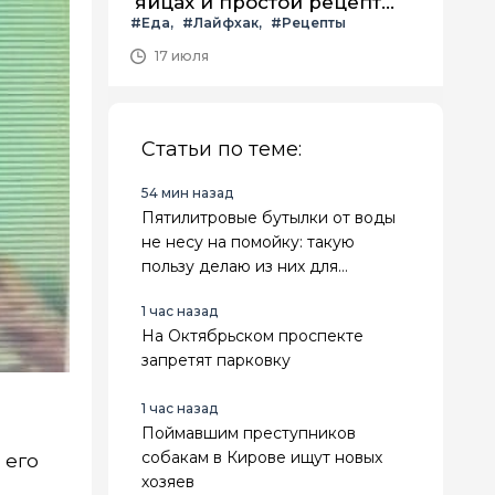
яйцах и простой рецепт
#Еда
#Лайфхак
#Рецепты
летнего салата с ним
17 июля
Статьи по теме:
54 мин назад
Пятилитровые бутылки от воды
не несу на помойку: такую
пользу делаю из них для
огорода, что дачники ахают — 6
1 час назад
классных идей
На Октябрьском проспекте
запретят парковку
1 час назад
Поймавшим преступников
собакам в Кирове ищут новых
 его
хозяев