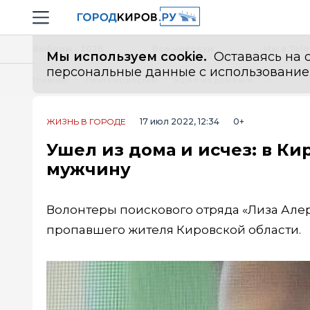
Новостной портал "Город Киров"
Навигация сайта
Выборы - 2026
Все новости
Мы в Tel
Мы используем cookie.
Оставаясь на с
персональные данные с использованием м
Главная
Лента новостей
Ушел из дома и исчез: в Кировской области разыскивают мужчину
ЖИЗНЬ В ГОРОДЕ
17 июл 2022, 12:34
0+
Ушел из дома и исчез: в К
мужчину
Волонтеры поискового отряда «Лиза Алер
пропавшего жителя Кировской области.