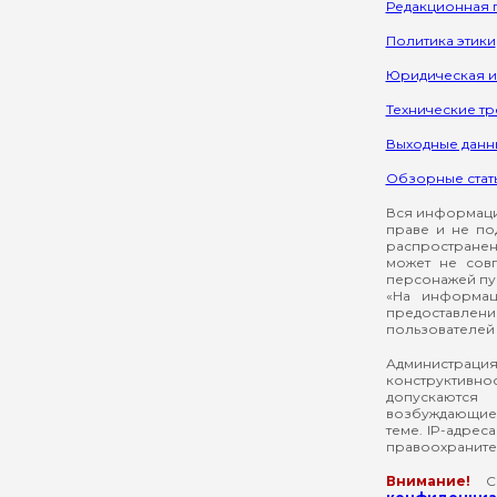
Редакционная 
Политика этики
Юридическая 
Технические т
Выходные данн
Обзорные стат
Вся информация
праве и не по
распространен
может не сов
персонажей пуб
«На информац
предоставлени
пользователей 
Администрация
конструктивнос
допускаются
возбуждающие 
теме. IP-адрес
правоохраните
Внимание!
Со