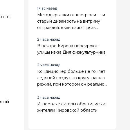
1 час назад
Метод крышки от кастрюли — и
то-то
старый диван хоть на витрину
отправляй: въевшаяся грязь
испарится за 15 минут
2 часа назад
В центре Кирова перекроют
улицы из-за Дня физкультурника
2 часа назад
Кондиционер больше не гоняет
ледяной воздух по кругу: нашла
режим, при котором он реально
охлаждает весь дом
3 часа назад
елой
Известные актеры обратились к
жителям Кировской области