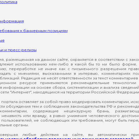
политика
информация
ребования к баннерным позициям
ые
ьи и пресс-релизы
, размещенная на данном сайте, охраняется в соответствии с зак
длежит использованию кем-либо в какой бы то ни было форме, 
ию, переработке не иначе как с письменного разрешения прав
падать с мнениями, высказанными в интервью, комментариях п
ликаций. Редакция не несёт ответственности за текст комментариев 
ионном ресурсе применяются рекомендательные технологии 
я информации на основе сбора, систематизации и анализа сведени
сети "Интернет", находящихся на территории Российской Федерации
 портала оставляет за собой право модерировать комментарии, ис
ти обсуждения тем и соблюдения законодательства РФ и рекомендат
 комментарии, содержащие нецензурную брань, разжигающ
ненависть или вражду, а равно унижение человеческого достоин
а пользователей, не соблюдающих эти требования, могут быть пер
льные органы.
вершая любые действия на сайте, вы автоматически при