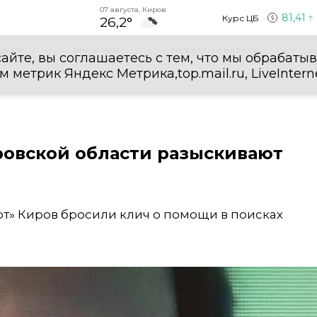
07 августа, Киров
81,41
Курс ЦБ
26,2°
egram
Мы в MAX
Новости области
И
айте, вы соглашаетесь с тем, что мы обрабаты
етрик Яндекс Метрика,top.mail.ru, LiveInterne
ировской области разыскивают
т» Киров бросили клич о помощи в поисках