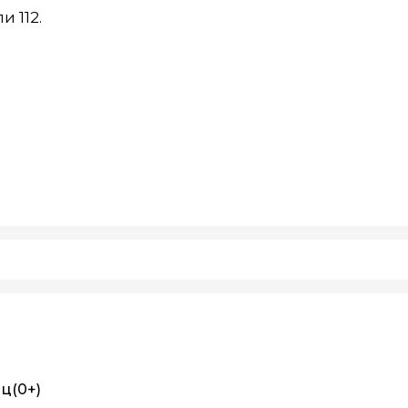
 112.
иц
(0+)