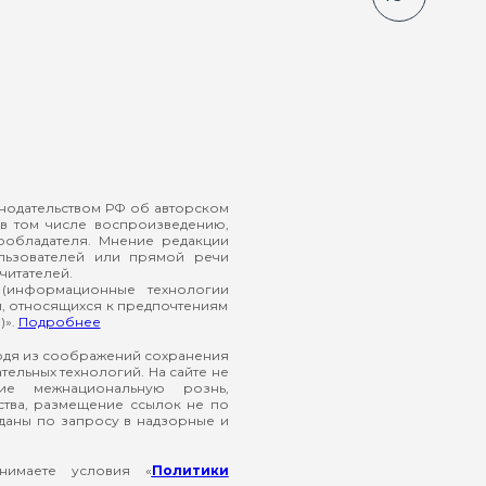
онодательством РФ об авторском
в том числе воспроизведению,
ообладателя. Мнение редакции
ользователей или прямой речи
читателей.
(информационные технологии
й, относящихся к предпочтениям
)».
Подробнее
ходя из соображений сохранения
ельных технологий. На сайте не
ие межнациональную рознь,
ства, размещение ссылок не по
еданы по запросу в надзорные и
нимаете условия «
Политики