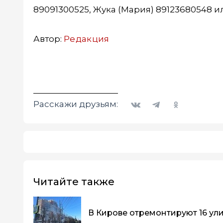
89091300525, Жука (Мария) 89123680548 или
Автор:
Редакция
Вконтакте
Telegram
Одноклассники
Расскажи друзьям:
Читайте также
В Кирове отремонтируют 16 ул