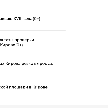
квию XVIII века
(0+)
льтаты проверки
 Кирове
(0+)
ах Кирова резко вырос до
ской площади в Кирове