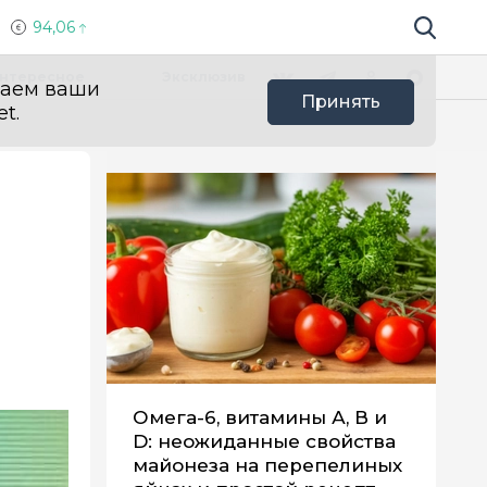
94,06
Поиск по 
Мы в социальных сетях
Вконтакте
Телеграм
Одноклассники
Max
нтересное
Эксклюзив
ваем ваши
Принять
t.
Омега-6, витамины А, В и
D: неожиданные свойства
майонеза на перепелиных