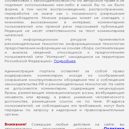
соответствии с законодательством РФ об авторском праве и не
подлежит использованию кем-либо в какой бы то ни было
форме, в том числе воспроизведению, распространению,
переработке не иначе как с письменного разрешения
правообладателя. Мнение редакции может не совпадать с
мнениями, высказанными в интервью, комментариях
пользователей или прямой речи персонажей публикаций.
Редакция не несёт ответственности за текст комментариев
читателей.
«На информационном ресурсе применяются
рекомендательные технологии (информационные технологии
предоставления информации на основе сбора, систематизации
и анализа сведений, относящихся к предпочтениям
пользователей сети "Интернет", находящихся на территории
Российской Федерации)».
Подробнее
Администрация портала оставляет за собой право
модерировать комментарии, исходя из соображений
сохранения конструктивности обсуждения тем и соблюдения
законодательства РФ и рекомендательных технологий. На сайте
не допускаются комментарии, содержащие нецензурную
брань, разжигающие межнациональную рознь, возбуждающие
ненависть или вражду, а равно унижение человеческого
достоинства, размещение ссылок не по теме. IP-адреса
пользователей, не соблюдающих эти требования, могут быть
переданы по запросу в надзорные и правоохранительные
органы.
Внимание!
Совершая любые действия на сайте, вы
автоматически принимаете условия «
Политики