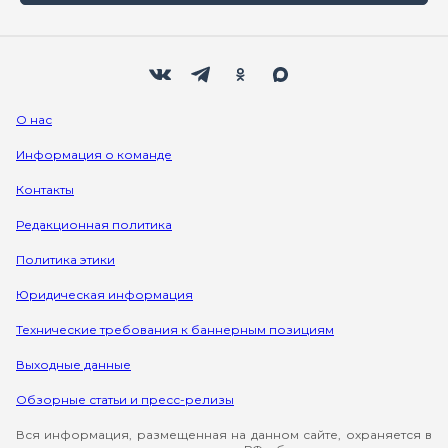
Мы в социальных сетях
Вконтакте
Телеграм
Одноклассники
Max
О нас
Информация о команде
Контакты
Редакционная политика
Политика этики
Юридическая информация
Технические требования к баннерным позициям
Выходные данные
Обзорные статьи и пресс-релизы
Вся информация, размещенная на данном сайте, охраняется в