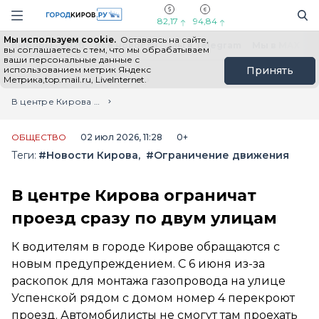
Новостной портал "Город Киров"
Поиск
Навигация сайта
82,17
94,84
Мы используем cookie.
Оставаясь на сайте,
Выборы - 2026
Все новости
Мы в Telegram
Мы в MAX
Н
вы соглашаетесь с тем, что мы обрабатываем
ваши персональные данные с
использованием метрик Яндекс
Принять
Метрика,top.mail.ru, LiveInternet.
Главная
Лента новостей
В центре Кирова ограничат проезд сразу по двум улицам
ОБЩЕСТВО
02 июл 2026, 11:28
0+
Теги:
#Новости Кирова
#Ограничение движения
В центре Кирова ограничат
проезд сразу по двум улицам
К водителям в городе Кирове обращаются с
новым предупреждением. С 6 июня из-за
раскопок для монтажа газопровода на улице
Успенской рядом с домом номер 4 перекроют
проезд. Автомобилисты не смогут там проехать