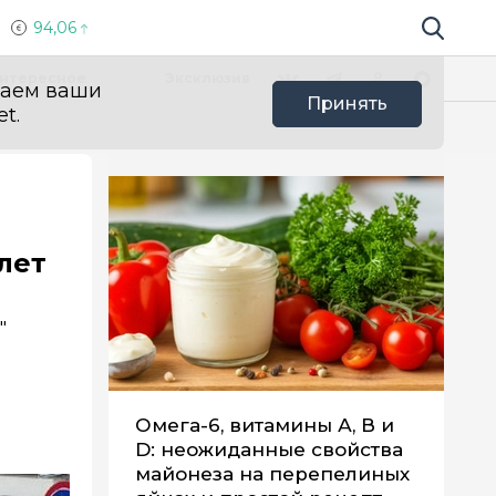
94,06
Поиск по 
Мы в социальных сетях
Вконтакте
Телеграм
Одноклассники
Max
нтересное
Эксклюзив
ваем ваши
Принять
t.
лет
"
Омега-6, витамины А, В и
D: неожиданные свойства
майонеза на перепелиных