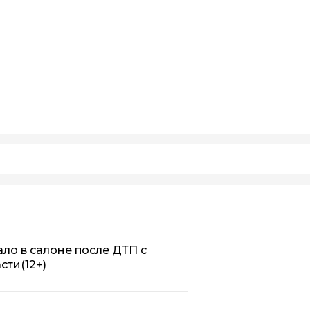
ало в салоне после ДТП с
асти
(12+)