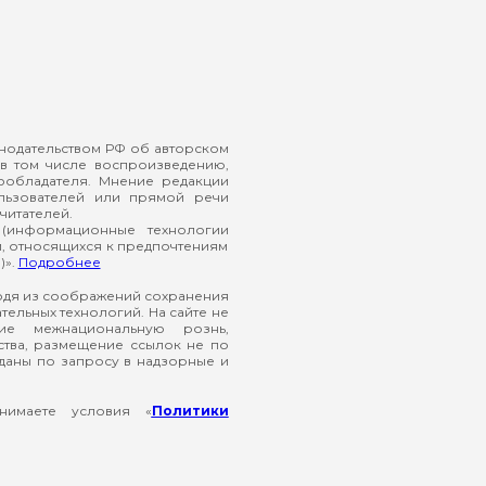
онодательством РФ об авторском
в том числе воспроизведению,
ообладателя. Мнение редакции
ользователей или прямой речи
читателей.
(информационные технологии
й, относящихся к предпочтениям
)».
Подробнее
ходя из соображений сохранения
ельных технологий. На сайте не
ие межнациональную рознь,
ства, размещение ссылок не по
еданы по запросу в надзорные и
нимаете условия «
Политики