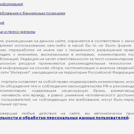
информация
ребования к баннерным позициям
ые
ьи и пресс-релизы
, размещенная на данном сайте, охраняется в соответствии с зак
длежит использованию кем-либо в какой бы то ни было форме, 
ию, переработке не иначе как с письменного разрешения прав
падать с мнениями, высказанными в интервью, комментариях п
ликаций. Редакция не несёт ответственности за текст комментариев 
ионном ресурсе применяются рекомендательные технологии 
я информации на основе сбора, систематизации и анализа сведени
сети "Интернет", находящихся на территории Российской Федерации
 портала оставляет за собой право модерировать комментарии, ис
ти обсуждения тем и соблюдения законодательства РФ и рекомендат
 комментарии, содержащие нецензурную брань, разжигающ
ненависть или вражду, а равно унижение человеческого достоин
а пользователей, не соблюдающих эти требования, могут быть пер
льные органы.
вершая любые действия на сайте, вы автоматически при
ьности и обработки персональных данных пользователей
»