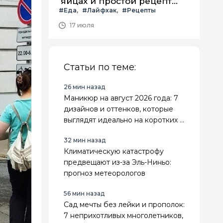
яйцах и простой рецепт
#Еда
#Лайфхак
#Рецепты
летнего салата с ним
17 июля
Статьи по теме:
26 мин назад
Маникюр на август 2026 года: 7
дизайнов и оттенков, которые
выглядят идеально на коротких и
длинных ногтях
32 мин назад
Климатическую катастрофу
предвещают из-за Эль-Ниньо:
прогноз метеорологов
56 мин назад
Сад мечты без лейки и прополок:
7 неприхотливых многолетников,