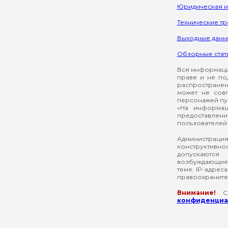
Юридическая 
Технические т
Выходные данн
Обзорные стат
Вся информация
праве и не по
распространен
может не сов
персонажей пуб
«На информац
предоставлени
пользователей 
Администрация
конструктивнос
допускаются
возбуждающие 
теме. IP-адрес
правоохраните
Внимание!
Со
конфиденциал