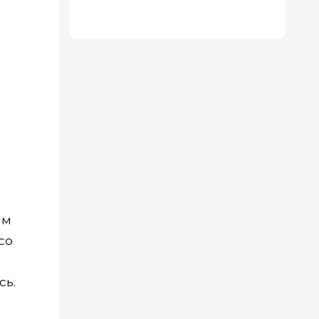
огорода, что дачники ахают — 6
классных идей
им
со
сь.