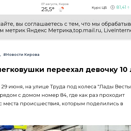
07 августа, Киров
81,41
Курс ЦБ
25,5°
egram
Мы в MAX
Новости области
И
айте, вы соглашаетесь с тем, что мы обрабаты
етрик Яндекс Метрика,top.mail.ru, LiveInterne
#Новости Кирова
легковушки переехал девочку 10 
 29 июня, на улице Труда под колеса "Лады Весты
 рядом с домом номер 84, где как раз проходит
с места происшествия, которым поделились в