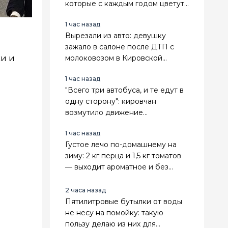
которые с каждым годом цветут
всё пышнее — мой список
1 час назад
Вырезали из авто: девушку
зажало в салоне после ДТП с
и и
молоковозом в Кировской
области
1 час назад
"Всего три автобуса, и те едут в
одну сторону": кировчан
возмутило движение
общественного транспорта
1 час назад
Густое лечо по-домашнему на
зиму: 2 кг перца и 1,5 кг томатов
— выходит ароматное и без
единой капли уксуса
2 часа назад
Пятилитровые бутылки от воды
не несу на помойку: такую
пользу делаю из них для