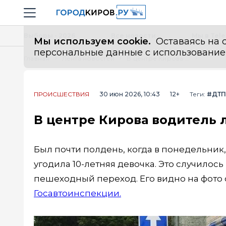
Новостной портал "Город Киров"
Навигация сайта
Выборы - 2026
Все новости
Мы в Tel
Мы используем cookie.
Оставаясь на с
персональные данные с использованием м
Главная
Лента новостей
В центре Кирова водитель легковушки переехал девочку 10 лет
ПРОИСШЕСТВИЯ
30 июн 2026, 10:43
12+
Теги:
#ДТП
В центре Кирова водитель 
Был почти полдень, когда в понедельник,
угодила 10-летняя девочка. Это случилось
пешеходный переход. Его видно на фото 
Госавтоинспекции.