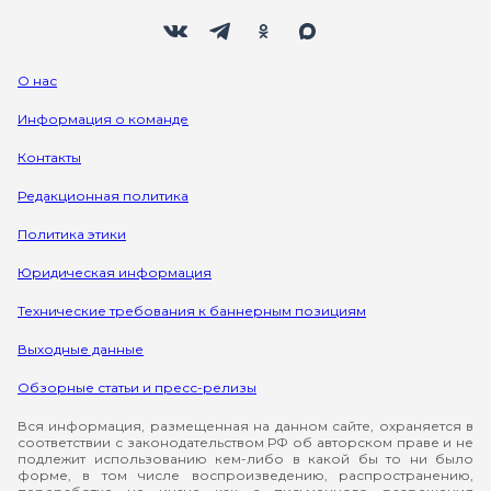
Мы в социальных сетях
Вконтакте
Телеграм
Одноклассники
Max
О нас
Информация о команде
Контакты
Редакционная политика
Политика этики
Юридическая информация
Технические требования к баннерным позициям
Выходные данные
Обзорные статьи и пресс-релизы
Вся информация, размещенная на данном сайте, охраняется в
соответствии с законодательством РФ об авторском праве и не
подлежит использованию кем-либо в какой бы то ни было
форме, в том числе воспроизведению, распространению,