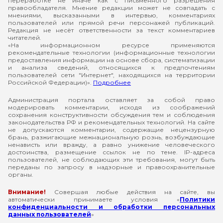
переработке не иначе как с письменного разрешения
правообладателя. Мнение редакции может не совпадать с
мнениями, высказанными в интервью, комментариях
пользователей или прямой речи персонажей публикаций.
Редакция не несёт ответственности за текст комментариев
читателей.
«На информационном ресурсе применяются
рекомендательные технологии (информационные технологии
предоставления информации на основе сбора, систематизации
и анализа сведений, относящихся к предпочтениям
пользователей сети "Интернет", находящихся на территории
Российской Федерации)».
Подробнее
Администрация портала оставляет за собой право
модерировать комментарии, исходя из соображений
сохранения конструктивности обсуждения тем и соблюдения
законодательства РФ и рекомендательных технологий. На сайте
не допускаются комментарии, содержащие нецензурную
брань, разжигающие межнациональную рознь, возбуждающие
ненависть или вражду, а равно унижение человеческого
достоинства, размещение ссылок не по теме. IP-адреса
пользователей, не соблюдающих эти требования, могут быть
переданы по запросу в надзорные и правоохранительные
органы.
Внимание!
Совершая любые действия на сайте, вы
автоматически принимаете условия «
Политики
конфиденциальности и обработки персональных
данных пользователей
»