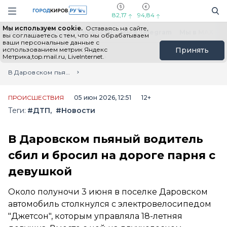
Новостной портал "Город Киров"
Поиск
Навигация сайта
82,17
94,84
Мы используем cookie.
Оставаясь на сайте,
Выборы - 2026
Все новости
Мы в Telegram
Мы в MAX
Н
вы соглашаетесь с тем, что мы обрабатываем
ваши персональные данные с
использованием метрик Яндекс
Принять
Метрика,top.mail.ru, LiveInternet.
Главная
Лента новостей
В Даровском пьяный водитель сбил и бросил на дороге парня с девушкой
ПРОИСШЕСТВИЯ
05 июн 2026, 12:51
12+
Теги:
#ДТП
#Новости
В Даровском пьяный водитель
сбил и бросил на дороге парня с
девушкой
Около полуночи 3 июня в поселке Даровском
автомобиль столкнулся с электровелосипедом
"Джетсон", которым управляла 18-летняя