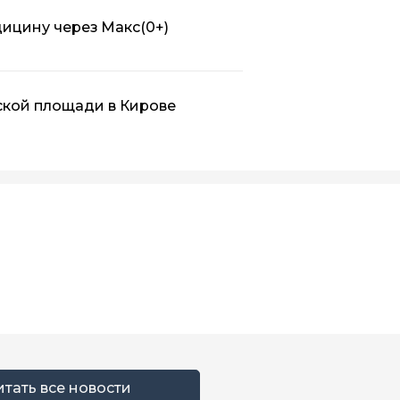
дицину через Макс
(0+)
ской площади в Кирове
итать все новости