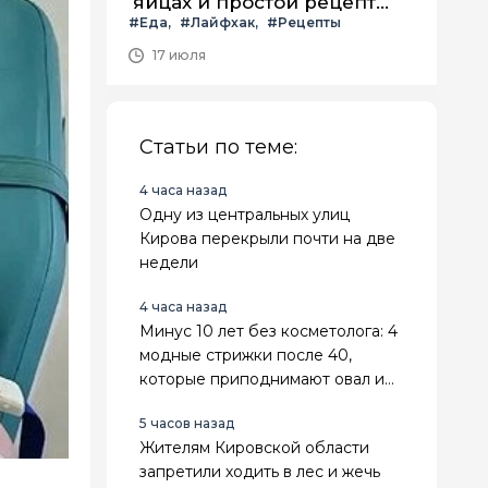
яйцах и простой рецепт
#Еда
#Лайфхак
#Рецепты
летнего салата с ним
17 июля
Статьи по теме:
4 часа назад
Одну из центральных улиц
Кирова перекрыли почти на две
недели
4 часа назад
Минус 10 лет без косметолога: 4
модные стрижки после 40,
которые приподнимают овал и
делают лицо свежее
5 часов назад
Жителям Кировской области
запретили ходить в лес и жечь