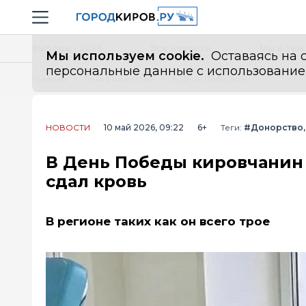
Новостной портал "Город Киров"
Навигация сайта
Выборы - 2026
Все новости
Мы в Tel
Мы используем cookie.
Оставаясь на с
персональные данные с использованием м
Главная
Лента новостей
В День Победы кировчанин с редким набором антигенов срочно сдал кровь
НОВОСТИ
10 май 2026, 09:22
6+
Теги:
#Донорство
В День Победы кировчанин 
сдал кровь
В регионе таких как он всего трое