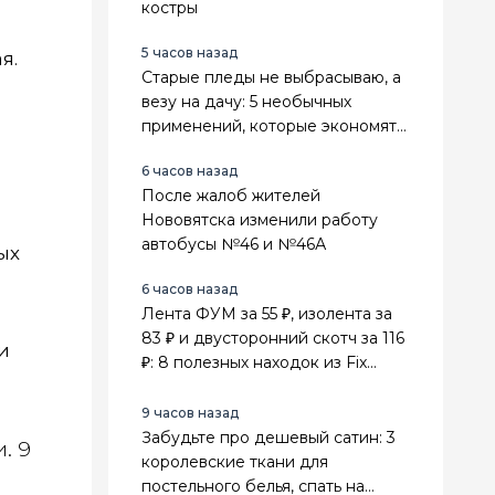
костры
5 часов назад
я.
Старые пледы не выбрасываю, а
везу на дачу: 5 необычных
применений, которые экономят
деньги и место в сарае
6 часов назад
После жалоб жителей
Нововятска изменили работу
автобусы №46 и №46А
ых
6 часов назад
Лента ФУМ за 55 ₽, изолента за
83 ₽ и двусторонний скотч за 116
и
₽: 8 полезных находок из Fix
Price для ремонта
9 часов назад
Забудьте про дешевый сатин: 3
. 9
королевские ткани для
постельного белья, спать на