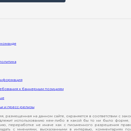
 команде
политика
информация
ребования к баннерным позициям
ые
ьи и пресс-релизы
, размещенная на данном сайте, охраняется в соответствии с зак
длежит использованию кем-либо в какой бы то ни было форме, 
ию, переработке не иначе как с письменного разрешения прав
падать с мнениями, высказанными в интервью, комментариях п