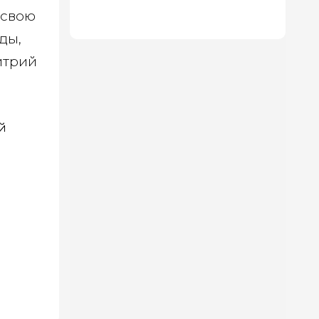
которых — как в 5-звездочном
 свою
отеле
ды,
итрий
й