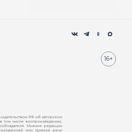
Мы в социальных сетях
Вконтакте
Телеграм
Одноклассники
Max
16+
онодательством РФ об авторском
в том числе воспроизведению,
ообладателя. Мнение редакции
ользователей или прямой речи