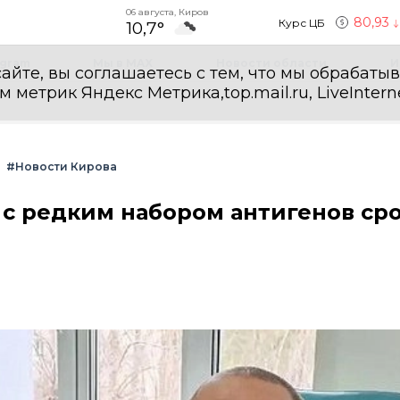
06 августа, Киров
80,93
Курс ЦБ
10,7°
egram
Мы в MAX
Новости области
И
айте, вы соглашаетесь с тем, что мы обрабаты
етрик Яндекс Метрика,top.mail.ru, LiveInterne
#Новости Кирова
с редким набором антигенов ср