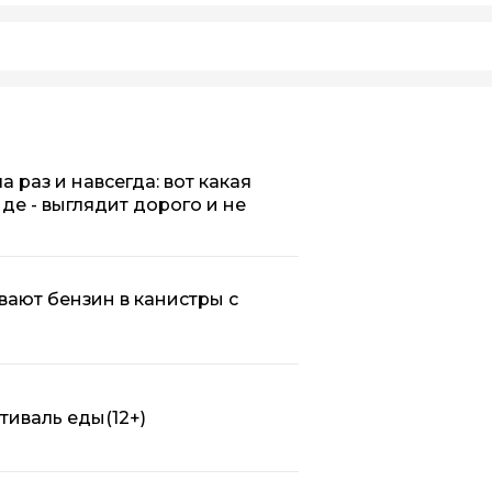
 раз и навсегда: вот какая
нде - выглядит дорого и не
вают бензин в канистры с
стиваль еды
(12+)