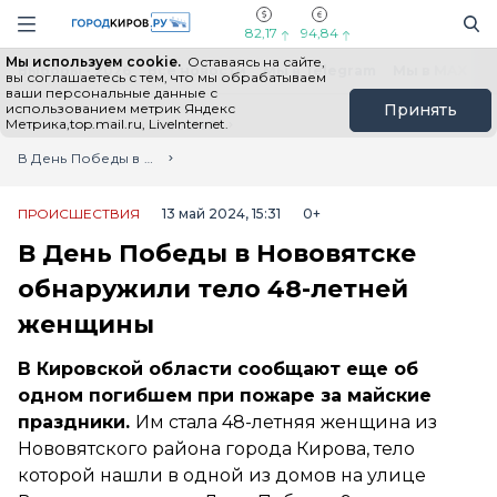
Новостной портал "Город Киров"
Поиск
Навигация сайта
82,17
94,84
Мы используем cookie.
Оставаясь на сайте,
Выборы - 2026
Все новости
Мы в Telegram
Мы в MAX
Н
вы соглашаетесь с тем, что мы обрабатываем
ваши персональные данные с
использованием метрик Яндекс
Принять
Метрика,top.mail.ru, LiveInternet.
Главная
Лента новостей
В День Победы в Нововятске обнаружили тело 48-летней женщины
ПРОИСШЕСТВИЯ
13 май 2024, 15:31
0+
В День Победы в Нововятске
обнаружили тело 48-летней
женщины
В Кировской области сообщают еще об
одном погибшем при пожаре за майские
праздники.
Им стала 48-летняя женщина из
Нововятского района города Кирова, тело
которой нашли в одной из домов на улице