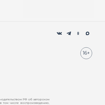
Мы в социальных сетях
Вконтакте
Телеграм
Одноклассники
Max
16+
онодательством РФ об авторском
в том числе воспроизведению,