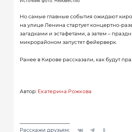
Источник фото: Неизвестно
Но самые главные события ожидают киров
на улице Ленина стартует концертно-раз
загадками и эстафетами, а затем – праз
микрорайоном запустят фейерверк.
Ранее в Кирове рассказали, как будут пр
Автор:
Екатерина Рожкова
Вконтакте
Telegram
Одноклассники
Расскажи друзьям: