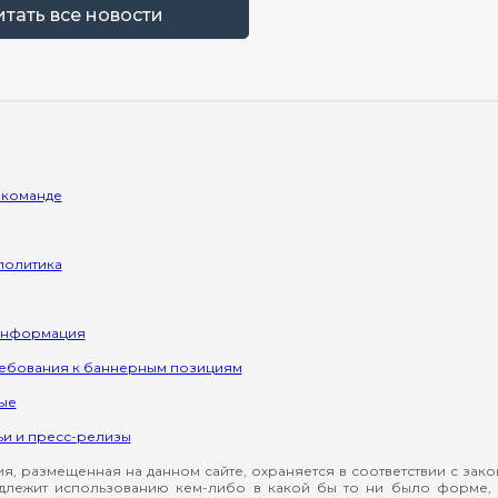
итать все новости
 команде
политика
информация
ребования к баннерным позициям
ые
ьи и пресс-релизы
, размещенная на данном сайте, охраняется в соответствии с зак
длежит использованию кем-либо в какой бы то ни было форме, 