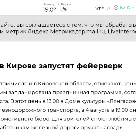
07 августа, Киров
82,17
Курс ЦБ
19,0°
egram
Мы в MAX
Новости области
И
айте, вы соглашаетесь с тем, что мы обрабаты
етрик Яндекс Метрика,top.mail.ru, LiveInterne
в Кирове запустят фейерверк
в том числе и в Кировской области, отмечают Ден
тим запланирована праздничная программа, сог
а. В этот день в 13:00 в Доме культуры «Лянгасов
знодорожного транспорта, а 4 августа в 19:00 о
комотивного бюро. Для зрителей споют любимые
работникам железной дороги вручат награды.