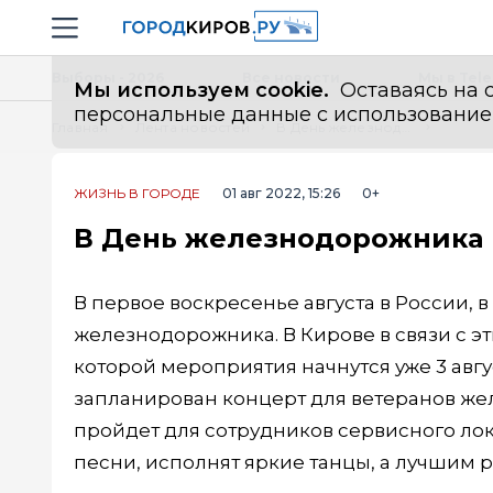
Новостной портал "Город Киров"
Навигация сайта
Выборы - 2026
Все новости
Мы в Tel
Мы используем cookie.
Оставаясь на с
персональные данные с использованием м
Главная
Лента новостей
В День железнодорожника в Кирове запустят фейерверк
ЖИЗНЬ В ГОРОДЕ
01 авг 2022, 15:26
0+
В День железнодорожника 
В первое воскресенье августа в России, 
железнодорожника. В Кирове в связи с э
которой мероприятия начнутся уже 3 август
запланирован концерт для ветеранов желе
пройдет для сотрудников сервисного ло
песни, исполнят яркие танцы, а лучшим 