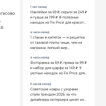
1 час назад
Наклейки за 69 ₽, серьги за 249 ₽
нгасово
и гуаша за 199 ₽: 8 полезных
,
находок из Fix Price для красоты,
ад
поездок и дома
4 часа назад
1 стакан в кипяток — и решетка
от газовой плиты чище, чем из
магазина: липкий жир
отваливается сам
4 часа назад
Фоторамка за 69 ₽, пряжа за 99 ₽
и набор для шарфа за 149 ₽: 9
уютных находок из Fix Price для
дома и рукоделия
5 часов назад
Советские ковры с узорами
стали трендом 2026: за что
дизайнеры интерьера ценят их
выше стильного минимализма