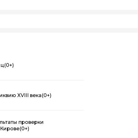
иц
(0+)
квию XVIII века
(0+)
льтаты проверки
 Кирове
(0+)