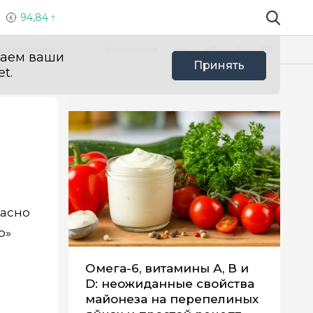
94,84
Поиск по 
Мы в социальных сетях
Вконтакте
Телеграм
Одноклассники
Max
нтересное
Эксклюзив
ваем ваши
Принять
t.
ь
ласно
о»
н
Омега-6, витамины А, В и
D: неожиданные свойства
майонеза на перепелиных