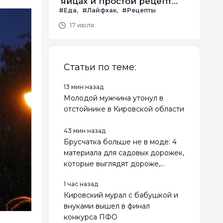
яйцах и простой рецепт
#Еда
#Лайфхак
#Рецепты
летнего салата с ним
17 июля
Статьи по теме:
13 мин назад
Молодой мужчина утонул в
отстойнике в Кировской области
43 мин назад
Брусчатка больше не в моде: 4
материала для садовых дорожек,
которые выглядят дороже,
служат дольше и не зарастают
1 час назад
травой
Кировский мурал с бабушкой и
внуками вышел в финал
конкурса ПФО