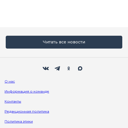
Читать все новости
Мы в социальных сетях
Вконтакте
Телеграм
Одноклассники
Max
О нас
Информация о команде
Контакты
Редакционная политика
Политика этики