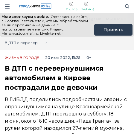
Новостной портал "Город Киров"
Поиск
Навигация сайта
82,17
94,84
Мы используем cookie.
Оставаясь на сайте,
Выборы - 2026
Все новости
Мы в Telegram
Мы в MAX
Н
вы соглашаетесь с тем, что мы обрабатываем
ваши персональные данные с
использованием метрик Яндекс
Принять
Метрика,top.mail.ru, LiveInternet.
Главная
Лента новостей
В ДТП с перевернувшимся автомобилем в Кирове пострадали две девочки
ЖИЗНЬ В ГОРОДЕ
20 июн 2022, 15:25
0+
В ДТП с перевернувшимся
автомобилем в Кирове
пострадали две девочки
В ГИБДД поделились подробностями аварии с
опрокинувшимся на улице Красноармейской
автомобилем. ДТП произошло в субботу, 18
июня, около 16:10 часов дня. «Лада Гранта» , за
рулем которой находился 27-летний мужчина,