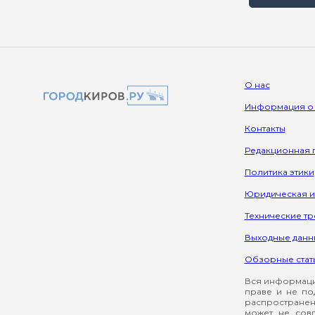
О нас
Информация о
Контакты
Редакционная 
Политика этики
Юридическая 
Технические т
Выходные данн
Обзорные стат
Вся информация
праве и не по
распространен
может не сов