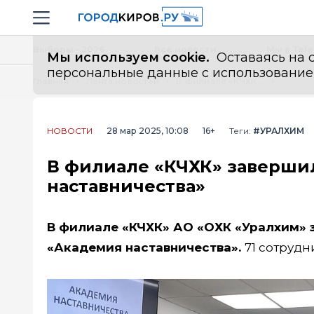
Новостной портал "Город Киров"
Навигация сайта
Выборы - 2026
Все новости
Мы в Tel
Мы используем cookie.
Оставаясь на с
персональные данные с использованием м
Главная
Лента новостей
В филиале «КЧХК» завершилось обучение в «Академии наставничества»
НОВОСТИ
28 мар 2025, 10:08
16+
Теги:
#УРАЛХИМ
В филиале «КЧХК» заверши
наставничества»
В филиале «КЧХК» АО «ОХК «Уралхим»
«Академия наставничества».
71 сотрудн