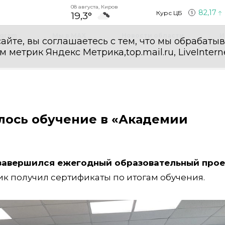
08 августа, Киров
82,17
Курс ЦБ
19,3°
egram
Мы в MAX
Новости области
И
айте, вы соглашаетесь с тем, что мы обрабаты
етрик Яндекс Метрика,top.mail.ru, LiveInterne
лось обучение в «Академии
 завершился ежегодный образовательный прое
ик получил сертификаты по итогам обучения.