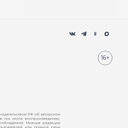
Мы в социальных сетях
Вконтакте
Телеграм
Одноклассники
Max
16+
онодательством РФ об авторском
в том числе воспроизведению,
ообладателя. Мнение редакции
ользователей или прямой речи