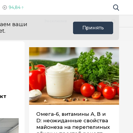
94,84
Поиск по 
Мы в социальных сетях
Вконтакте
Телеграм
Одноклассники
Max
нтересное
Эксклюзив
ваем ваши
Принять
t.
кт
Омега-6, витамины А, В и
D: неожиданные свойства
майонеза на перепелиных