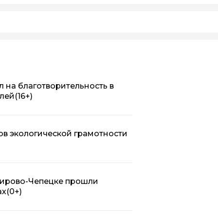
 на благотворительность в
блей
(16+)
ов экологической грамотности
Кирово-Чепецке прошли
ругах
(0+)