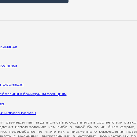
 команде
политика
информация
ребования к баннерным позициям
ые
ьи и пресс-релизы
, размещенная на данном сайте, охраняется в соответствии с зак
длежит использованию кем-либо в какой бы то ни было форме, 
ию, переработке не иначе как с письменного разрешения прав
падать с мнениями, высказанными в интервью, комментариях п