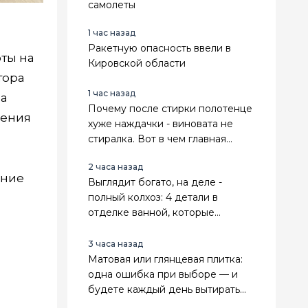
самолеты
1 час назад
Ракетную опасность ввели в
ты на
Кировской области
тора
1 час назад
на
Почему после стирки полотенце
дения
хуже наждачки - виновата не
стиралка. Вот в чем главная
причина
2 часа назад
ение
Выглядит богато, на деле -
полный колхоз: 4 детали в
отделке ванной, которые
мгновенно выдают дешевый
ремонт
3 часа назад
Матовая или глянцевая плитка:
одна ошибка при выборе — и
будете каждый день вытирать
разводы или бояться мокрого