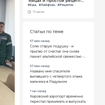
яйцах и простой рецепт
#Еда
#Лайфхак
#Рецепты
летнего салата с ним
17 июля
Статьи по теме:
57 мин назад
Солю старую подушку - и
прыгаю от счастья: она снова
пахнет альпийской свежестью -
избавляюсь от вони и желтизны
57 мин назад
без стирки
Названо имя спасителя
выпавшего с четвертого этажа
мальчика в Радужном
1 час назад
Кировский аэропорт временно
перестал принимать и выпускать