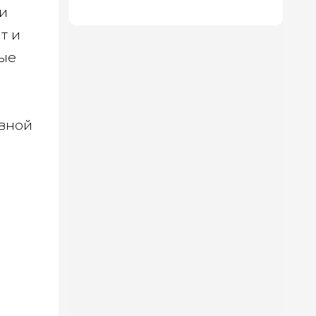
 и
пола
т и
ные
вной