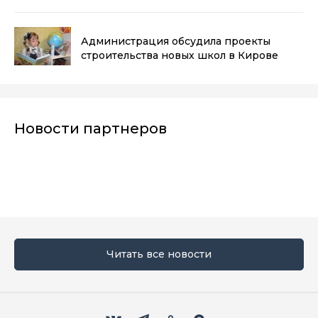
гуще — мой топ
(0+)
Администрация обсудила проекты
строительства новых школ в Кирове
Новости партнеров
Читать все новости
Мы в социальных сетях
Вконтакте
Телеграм
Одноклассники
Max