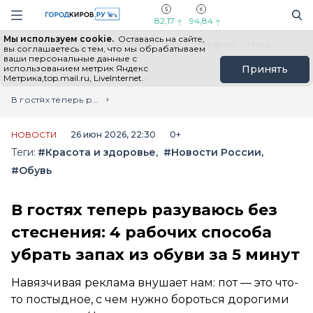
Новостной портал "Город Киров"
Поиск
Навигация сайта
82,17
94,84
Мы используем cookie.
Оставаясь на сайте,
Выборы - 2026
Все новости
Мы в Telegram
Мы в MAX
Н
вы соглашаетесь с тем, что мы обрабатываем
ваши персональные данные с
использованием метрик Яндекс
Принять
Метрика,top.mail.ru, LiveInternet.
Главная
Лента новостей
В гостях теперь разуваюсь без стеснения: 4 рабочих способа убрать запах из обуви за 5 минут
НОВОСТИ
26 июн 2026, 22:30
0+
Теги:
#Красота и здоровье
#Новости России
#Обувь
В гостях теперь разуваюсь без
стеснения: 4 рабочих способа
убрать запах из обуви за 5 минут
Навязчивая реклама внушает нам: пот — это что-
то постыдное, с чем нужно бороться дорогими