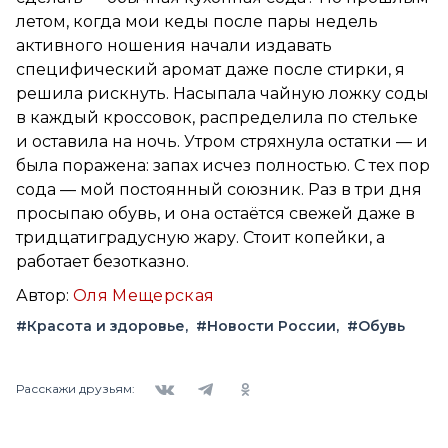
летом, когда мои кеды после пары недель
активного ношения начали издавать
специфический аромат даже после стирки, я
решила рискнуть. Насыпала чайную ложку соды
в каждый кроссовок, распределила по стельке
и оставила на ночь. Утром стряхнула остатки — и
была поражена: запах исчез полностью. С тех пор
сода — мой постоянный союзник. Раз в три дня
просыпаю обувь, и она остаётся свежей даже в
тридцатиградусную жару. Стоит копейки, а
работает безотказно.
Автор:
Оля Мещерская
#Красота и здоровье
#Новости России
#Обувь
Вконтакте
Telegram
Одноклассники
Расскажи друзьям: