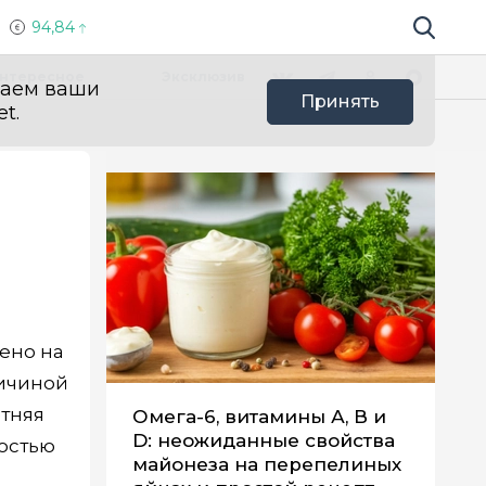
94,84
Поиск по 
Мы в социальных сетях
Вконтакте
Телеграм
Одноклассники
Max
нтересное
Эксклюзив
ваем ваши
Принять
t.
ено на
ричиной
етняя
Омега-6, витамины А, В и
D: неожиданные свойства
гостью
майонеза на перепелиных