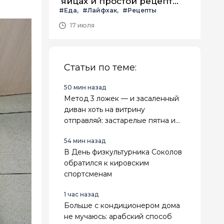
яйцах и простой рецепт
#Еда
#Лайфхак
#Рецепты
летнего салата с ним
17 июля
Статьи по теме:
50 мин назад
Метод 3 ложек — и засаленный
диван хоть на витрину
отправляй: застарелые пятна и
лоск испарятся за 20 минут
54 мин назад
В День физкультурника Соколов
обратился к кировским
спортсменам
1 час назад
Больше с кондиционером дома
не мучаюсь: арабский способ