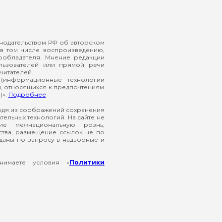
онодательством РФ об авторском
в том числе воспроизведению,
ообладателя. Мнение редакции
ользователей или прямой речи
читателей.
(информационные технологии
й, относящихся к предпочтениям
)».
Подробнее
ходя из соображений сохранения
ельных технологий. На сайте не
ие межнациональную рознь,
ства, размещение ссылок не по
еданы по запросу в надзорные и
нимаете условия «
Политики