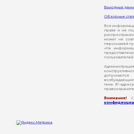
Выходные данн
Обзорные стат
Вся информация
праве и не по
распространен
может не сов
персонажей пуб
«На информац
предоставлени
пользователей 
Администрация
конструктивнос
допускаются
возбуждающие 
теме. IP-адрес
правоохраните
Внимание!
Со
конфиденциал