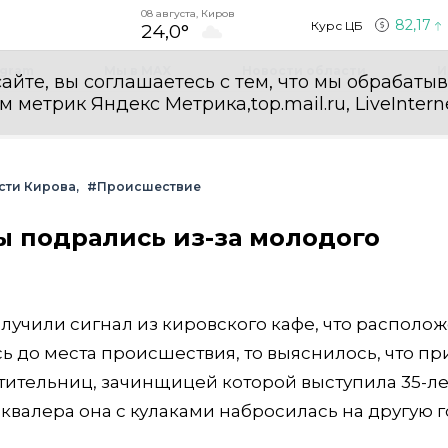
08 августа, Киров
82,17
Курс ЦБ
24,0°
egram
Мы в MAX
Новости области
И
айте, вы соглашаетесь с тем, что мы обрабаты
етрик Яндекс Метрика,top.mail.ru, LiveInterne
сти Кирова
#Происшествие
 подрались из-за молодого
учили сигнал из кировского кафе, что располож
ь до места происшествия, то выяснилось, что п
етительниц, зачинщицей которой выступила 35-л
 квалера она с кулаками набросилась на другую 