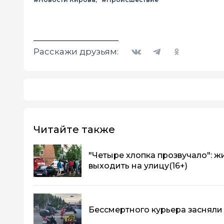
Вконтакте
Telegram
Одноклассники
Расскажи друзьям:
Читайте также
"Четыре хлопка прозвучало": ж
выходить на улицу
(16+)
Бессмертного курьера засняли