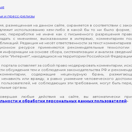
ые
ьи и пресс-релизы
, размещенная на данном сайте, охраняется в соответствии с зак
длежит использованию кем-либо в какой бы то ни было форме, 
ию, переработке не иначе как с письменного разрешения прав
падать с мнениями, высказанными в интервью, комментариях п
ликаций. Редакция не несёт ответственности за текст комментариев 
ионном ресурсе применяются рекомендательные технологии 
я информации на основе сбора, систематизации и анализа сведени
сети "Интернет", находящихся на территории Российской Федерации
 портала оставляет за собой право модерировать комментарии, ис
ти обсуждения тем и соблюдения законодательства РФ и рекомендат
 комментарии, содержащие нецензурную брань, разжигающ
ненависть или вражду, а равно унижение человеческого достоин
а пользователей, не соблюдающих эти требования, могут быть пер
льные органы.
вершая любые действия на сайте, вы автоматически при
ьности и обработки персональных данных пользователей
»