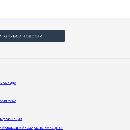
итать все новости
 команде
политика
информация
ребования к баннерным позициям