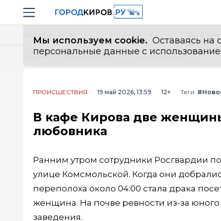
Новостной портал "Город Киров"
Навигация сайта
Выборы - 2026
Все новости
Мы в Tel
Мы используем cookie.
Оставаясь на с
персональные данные с использованием м
Главная
Лента новостей
В кафе Кирова две женщины подрались из-за молодого любовника
ПРОИСШЕСТВИЯ
19 май 2026, 13:59
12+
Теги:
#Ново
В кафе Кирова две женщины
любовника
Ранним утром сотрудники Росгвардии пол
улице Комсмольской. Когда они добралис
переполоха около 04:00 стала драка пос
женщина. На почве ревности из-за юного
заведения.