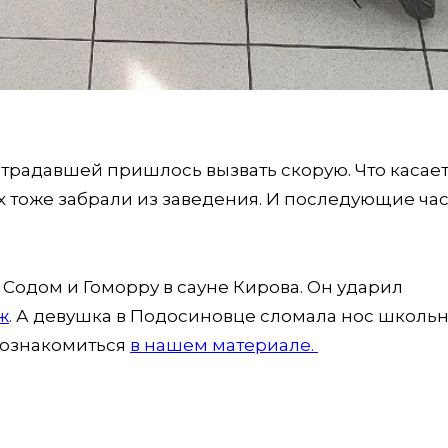
традавшей пришлось вызвать скорую. Что касае
их тоже забрали из заведения. И последующие ча
 Содом и Гоморру в сауне Кирова. Он ударил
ж
. А девушка в Подосиновце сломала нос школь
 ознакомиться
в нашем материале.