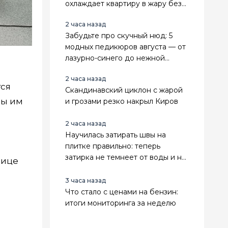
охлаждает квартиру в жару без
усилий и техники
2 часа назад
Забудьте про скучный нюд: 5
модных педикюров августа — от
лазурно-синего до нежной
мерцающей дымки
2 часа назад
тся
Скандинавский циклон с жарой
сы им
и грозами резко накрыл Киров
2 часа назад
Научилась затирать швы на
плитке правильно: теперь
затирка не темнеет от воды и не
нице
крошится годами
3 часа назад
Что стало с ценами на бензин:
итоги мониторинга за неделю