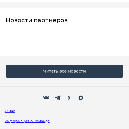
Новости партнеров
Читать все новости
Мы в социальных сетях
Вконтакте
Телеграм
Одноклассники
Max
О нас
Информация о команде