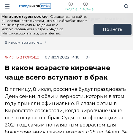
Новостной портал "Город Киров"
Поиск
Навигация сайта
82,17
94,84
Мы используем cookie.
Оставаясь на сайте,
Выборы - 2026
Все новости
Мы в Telegram
Мы в MAX
Н
вы соглашаетесь с тем, что мы обрабатываем
ваши персональные данные с
использованием метрик Яндекс
Принять
Метрика,top.mail.ru, LiveInternet.
Главная
Лента новостей
В каком возрасте кировчане чаще всего вступают в брак
ЖИЗНЬ В ГОРОДЕ
07 июл 2022, 14:10
0+
В каком возрасте кировчане
чаще всего вступают в брак
В пятницу, 8 июля, россияне будут праздновать
День семьи, любви и верности, который в этом
году приняли официально. В связи с этим в
Кировстате рассказали, когда кировчане чаще
всего вступают в брак. Судя по информации за
2021 год, самым популярным возрастом для
бракосочетания служит возраст с 25 до 34 лет. За