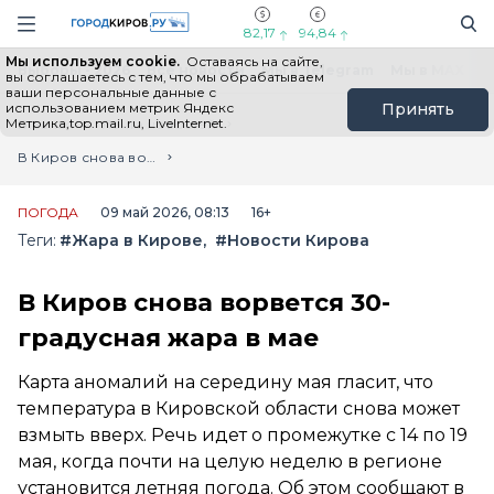
Новостной портал "Город Киров"
Поиск
Навигация сайта
82,17
94,84
Мы используем cookie.
Оставаясь на сайте,
Выборы - 2026
Все новости
Мы в Telegram
Мы в MAX
Н
вы соглашаетесь с тем, что мы обрабатываем
ваши персональные данные с
использованием метрик Яндекс
Принять
Метрика,top.mail.ru, LiveInternet.
Главная
Лента новостей
В Киров снова ворвется 30-градусная жара в мае
ПОГОДА
09 май 2026, 08:13
16+
Теги:
#Жара в Кирове
#Новости Кирова
В Киров снова ворвется 30-
градусная жара в мае
Карта аномалий на середину мая гласит, что
температура в Кировской области снова может
взмыть вверх. Речь идет о промежутке с 14 по 19
мая, когда почти на целую неделю в регионе
установится летняя погода. Об этом сообщают в