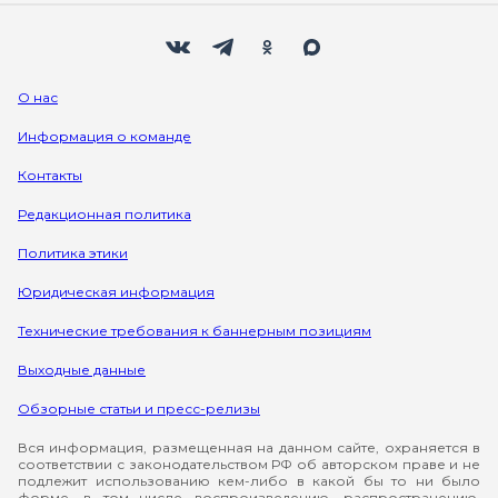
Мы в социальных сетях
Вконтакте
Телеграм
Одноклассники
Max
О нас
Информация о команде
Контакты
Редакционная политика
Политика этики
Юридическая информация
Технические требования к баннерным позициям
Выходные данные
Обзорные статьи и пресс-релизы
Вся информация, размещенная на данном сайте, охраняется в
соответствии с законодательством РФ об авторском праве и не
подлежит использованию кем-либо в какой бы то ни было
форме, в том числе воспроизведению, распространению,