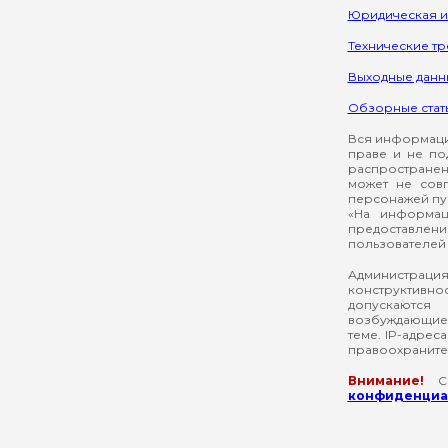
Юридическая 
Технические т
Выходные данн
Обзорные стат
Вся информация
праве и не по
распространен
может не сов
персонажей пуб
«На информац
предоставлени
пользователей 
Администрация
конструктивнос
допускаются
возбуждающие 
теме. IP-адрес
правоохраните
Внимание!
Со
конфиденциал