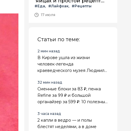
яйцах и простой рецепт
#Еда
#Лайфхак
#Рецепты
летнего салата с ним
17 июля
Статьи по теме:
2 мин назад
В Кирове ушла из жизни
человек-легенда
краеведческого музея Людмила
Сенникова
32 мин назад
Сменные блоки за 83 ₽, пенка
Refine за 99 ₽ и большой
органайзер за 599 ₽: 10 полезных
находок из Fix Price для дома
3 часа назад
2 капли в ведро — и полы
блестят неделями, а в доме