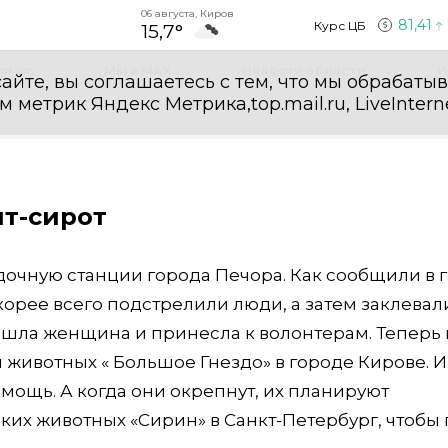
06 августа, Киров
81,41
Курс ЦБ
15,7°
egram
Мы в MAX
Новости области
И
айте, вы соглашаетесь с тем, что мы обрабаты
етрик Яндекс Метрика,top.mail.ru, LiveInterne
ят-сирот
дочную станции города Печора. Как сообщили в 
орее всего подстрелили люди, а затем заклевал
нашла женщина и принесла к волонтерам. Теперь 
 животных « Большое Гнездо» в городе Кирове. 
мощь. А когда они окрепнут, их планируют
их животных «Сирин» в Санкт-Петербург, чтобы