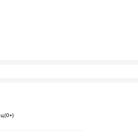
иц
(0+)