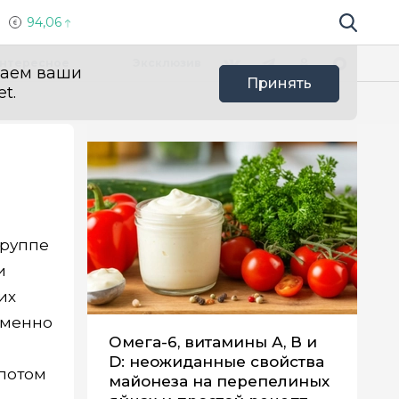
94,06
Поиск по 
Мы в социальных сетях
Вконтакте
Телеграм
Одноклассники
Max
нтересное
Эксклюзив
ваем ваши
Принять
t.
группе
и
их
Именно
Омега-6, витамины А, В и
D: неожиданные свойства
 потом
майонеза на перепелиных