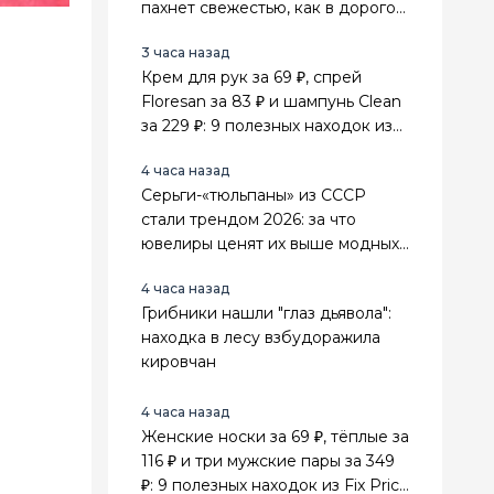
пахнет свежестью, как в дорогом
спа-салоне
3 часа назад
Крем для рук за 69 ₽, спрей
Floresan за 83 ₽ и шампунь Clean
за 229 ₽: 9 полезных находок из
Fix Price для себя и дома
4 часа назад
Серьги-«тюльпаны» из СССР
стали трендом 2026: за что
ювелиры ценят их выше модных
золотых украшений
4 часа назад
Грибники нашли "глаз дьявола":
находка в лесу взбудоражила
кировчан
4 часа назад
Женские носки за 69 ₽, тёплые за
116 ₽ и три мужские пары за 349
₽: 9 полезных находок из Fix Price