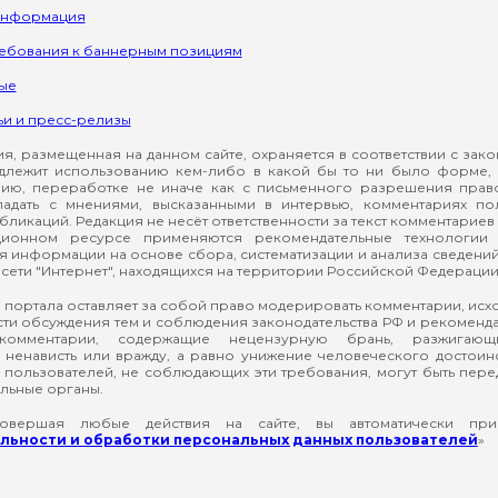
информация
ребования к баннерным позициям
ые
ьи и пресс-релизы
, размещенная на данном сайте, охраняется в соответствии с зак
длежит использованию кем-либо в какой бы то ни было форме, 
ию, переработке не иначе как с письменного разрешения прав
падать с мнениями, высказанными в интервью, комментариях п
ликаций. Редакция не несёт ответственности за текст комментариев 
ионном ресурсе применяются рекомендательные технологии 
я информации на основе сбора, систематизации и анализа сведени
сети "Интернет", находящихся на территории Российской Федерации
 портала оставляет за собой право модерировать комментарии, ис
ти обсуждения тем и соблюдения законодательства РФ и рекомендат
 комментарии, содержащие нецензурную брань, разжигающ
ненависть или вражду, а равно унижение человеческого достоин
а пользователей, не соблюдающих эти требования, могут быть пер
льные органы.
вершая любые действия на сайте, вы автоматически при
ьности и обработки персональных данных пользователей
»