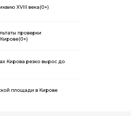
квию XVIII века
(0+)
льтаты проверки
 Кирове
(0+)
ах Кирова резко вырос до
ской площади в Кирове