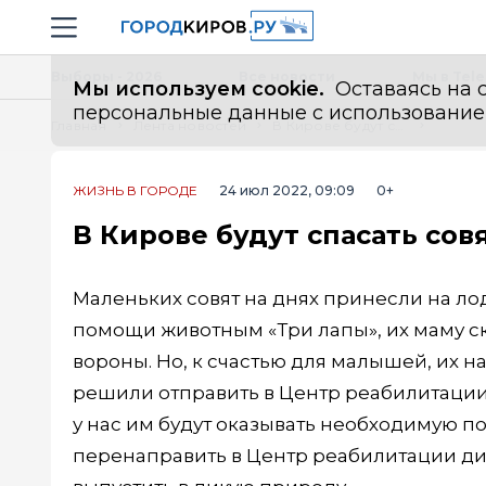
Новостной портал "Город Киров"
Навигация сайта
Выборы - 2026
Все новости
Мы в Tel
Мы используем cookie.
Оставаясь на с
персональные данные с использованием м
Главная
Лента новостей
В Кирове будут спасать совят-сирот
ЖИЗНЬ В ГОРОДЕ
24 июл 2022, 09:09
0+
В Кирове будут спасать сов
Маленьких совят на днях принесли на ло
помощи животным «Три лапы», их маму ск
вороны. Но, к счастью для малышей, их 
решили отправить в Центр реабилитации
у нас им будут оказывать необходимую по
перенаправить в Центр реабилитации дик