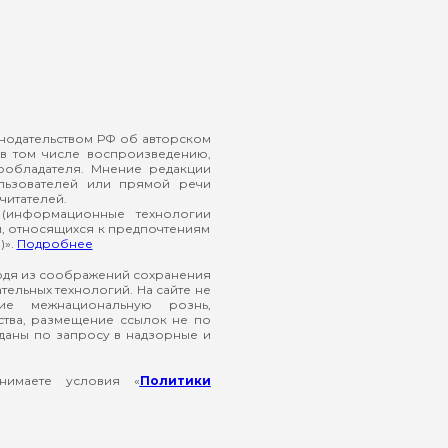
онодательством РФ об авторском
в том числе воспроизведению,
ообладателя. Мнение редакции
ользователей или прямой речи
читателей.
(информационные технологии
й, относящихся к предпочтениям
)».
Подробнее
ходя из соображений сохранения
ельных технологий. На сайте не
ие межнациональную рознь,
ства, размещение ссылок не по
еданы по запросу в надзорные и
нимаете условия «
Политики