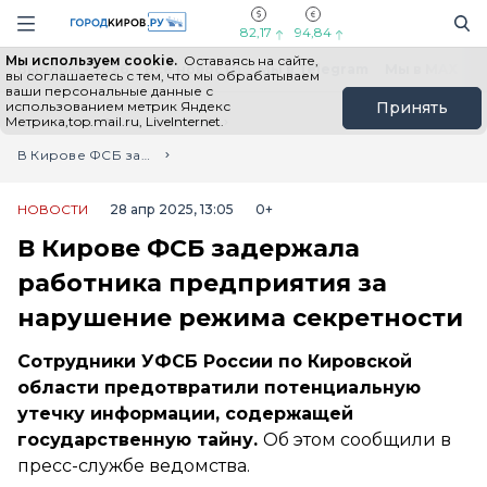
Новостной портал "Город Киров"
Поиск
Навигация сайта
82,17
94,84
Мы используем cookie.
Оставаясь на сайте,
Выборы - 2026
Все новости
Мы в Telegram
Мы в MAX
Н
вы соглашаетесь с тем, что мы обрабатываем
ваши персональные данные с
использованием метрик Яндекс
Принять
Метрика,top.mail.ru, LiveInternet.
Главная
Лента новостей
В Кирове ФСБ задержала работника предприятия за нарушение режима секретности
НОВОСТИ
28 апр 2025, 13:05
0+
В Кирове ФСБ задержала
работника предприятия за
нарушение режима секретности
Сотрудники УФСБ России по Кировской
области предотвратили потенциальную
утечку информации, содержащей
государственную тайну.
Об этом сообщили в
пресс-службе ведомства.