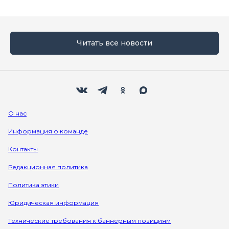
Читать все новости
Мы в социальных сетях
Вконтакте
Телеграм
Одноклассники
Max
О нас
Информация о команде
Контакты
Редакционная политика
Политика этики
Юридическая информация
Технические требования к баннерным позициям