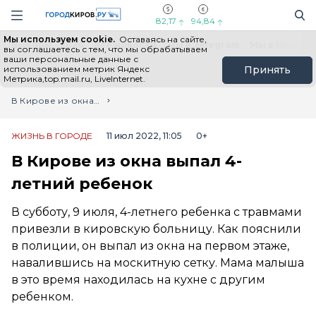
Новостной портал "Город Киров"
Поиск
Навигация сайта
82,17
94,84
Мы используем cookie.
Оставаясь на сайте,
Выборы - 2026
Все новости
Мы в Telegram
Мы в MAX
Н
вы соглашаетесь с тем, что мы обрабатываем
ваши персональные данные с
использованием метрик Яндекс
Принять
Метрика,top.mail.ru, LiveInternet.
Главная
Лента новостей
В Кирове из окна выпал 4-летний ребенок
ЖИЗНЬ В ГОРОДЕ
11 июл 2022, 11:05
0+
В Кирове из окна выпал 4-
летний ребенок
В субботу, 9 июля, 4-летнего ребенка с травмами
привезли в кировскую больницу. Как пояснили
в полиции, он выпал из окна на первом этаже,
навалившись на москитную сетку. Мама малыша
в это время находилась на кухне с другим
ребенком.