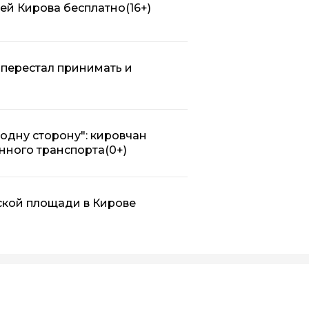
лей Кирова бесплатно
(16+)
перестал принимать и
в одну сторону": кировчан
нного транспорта
(0+)
ской площади в Кирове