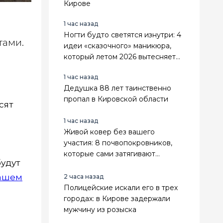
Кирове
1 час назад
Ногти будто светятся изнутри: 4
тами.
идеи «сказочного» маникюра,
который летом 2026 вытесняет
привычный нюд
1 час назад
Дедушка 88 лет таинственно
пропал в Кировской области
сят
1 час назад
Живой ковер без вашего
участия: 8 почвопокровников,
которые сами затягивают
будут
сорняки и становятся только
гуще — мой топ
нашем
2 часа назад
Полицейские искали его в трех
городах: в Кирове задержали
мужчину из розыска