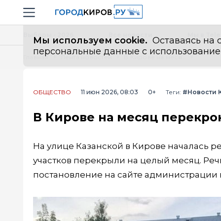
Новостной портал "Город Киров"
Навигация сайта
Выборы - 2026
Все новости
Мы в Tel
Мы используем cookie.
Оставаясь на с
персональные данные с использованием м
Главная
Лента новостей
В Кирове на месяц перекроют улицу Казанскую
ОБЩЕСТВО
11 июн 2026, 08:03
0+
Теги:
#Новости 
В Кирове на месяц перекро
На улице Казанской в Кирове началась ре
участков перекрыли на целый месяц. Реч
постановление на сайте администрации 