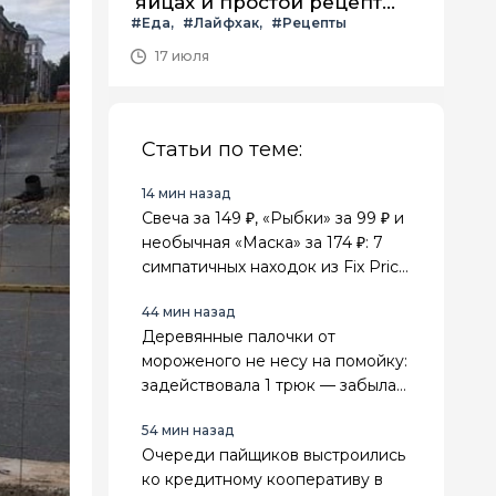
яйцах и простой рецепт
#Еда
#Лайфхак
#Рецепты
летнего салата с ним
17 июля
Статьи по теме:
14 мин назад
Свеча за 149 ₽, «Рыбки» за 99 ₽ и
необычная «Маска» за 174 ₽: 7
симпатичных находок из Fix Price
для дома
44 мин назад
Деревянные палочки от
мороженого не несу на помойку:
задействовала 1 трюк — забыла
про покупку садовых
54 мин назад
маркировок для рассады
Очереди пайщиков выстроились
ко кредитному кооперативу в