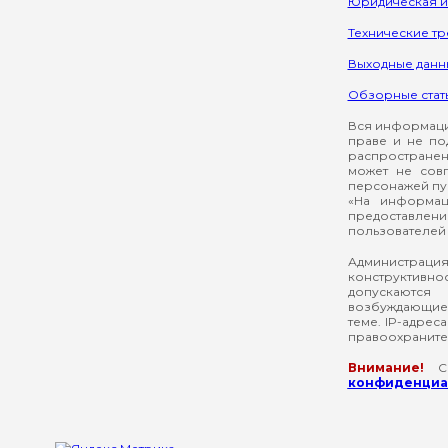
Юридическая 
Технические т
Выходные данн
Обзорные стат
Вся информация
праве и не по
распространен
может не сов
персонажей пуб
«На информац
предоставлени
пользователей 
Администрация
конструктивнос
допускаются
возбуждающие 
теме. IP-адрес
правоохраните
Внимание!
Со
конфиденциал