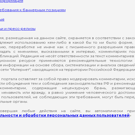
информация
ребования к баннерным позициям
ые
ьи и пресс-релизы
, размещенная на данном сайте, охраняется в соответствии с зак
длежит использованию кем-либо в какой бы то ни было форме, 
ию, переработке не иначе как с письменного разрешения прав
падать с мнениями, высказанными в интервью, комментариях п
ликаций. Редакция не несёт ответственности за текст комментариев 
ионном ресурсе применяются рекомендательные технологии 
я информации на основе сбора, систематизации и анализа сведени
сети "Интернет", находящихся на территории Российской Федерации
 портала оставляет за собой право модерировать комментарии, ис
ти обсуждения тем и соблюдения законодательства РФ и рекомендат
 комментарии, содержащие нецензурную брань, разжигающ
ненависть или вражду, а равно унижение человеческого достоин
а пользователей, не соблюдающих эти требования, могут быть пер
льные органы.
вершая любые действия на сайте, вы автоматически при
ьности и обработки персональных данных пользователей
»