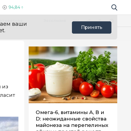
94,84
Поиск по 
Мы в социальных сетях
Вконтакте
Телеграм
Одноклассники
Max
нтересное
Эксклюзив
ваем ваши
Принять
t.
 из
гласит
Омега-6, витамины А, В и
D: неожиданные свойства
майонеза на перепелиных