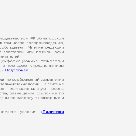
онодательством РФ об авторском
в том числе воспроизведению,
ообладателя. Мнение редакции
ользователей или прямой речи
читателей.
(информационные технологии
й, относящихся к предпочтениям
)».
Подробнее
ходя из соображений сохранения
ельных технологий. На сайте не
ие межнациональную рознь,
ства, размещение ссылок не по
еданы по запросу в надзорные и
нимаете условия «
Политики