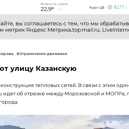
08 августа, Киров
82,17
Курс ЦБ
22,9°
egram
Мы в MAX
Новости области
И
айте, вы соглашаетесь с тем, что мы обрабаты
етрик Яндекс Метрика,top.mail.ru, LiveInterne
Кирова
#Ограничение движения
ют улицу Казанскую
конструкция тепловых сетей. В связи с этим один
ь идет об отрезке между Морозовской и МОПРа, 
города.