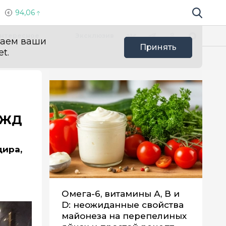
94,06
Поиск по 
Мы в социальных сетях
Вконтакте
Телеграм
Одноклассники
Max
нтересное
Эксклюзив
ваем ваши
Принять
t.
РЖД
дира,
Омега-6, витамины А, В и
D: неожиданные свойства
майонеза на перепелиных