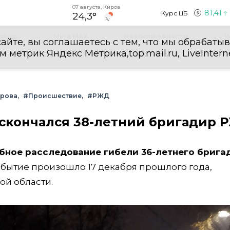
07 августа, Киров
81,41
Курс ЦБ
24,3°
egram
Мы в MAX
Новости области
И
айте, вы соглашаетесь с тем, что мы обрабаты
етрик Яндекс Метрика,top.mail.ru, LiveInterne
ирова
#Происшествие
#РЖД
 скончался 38-летний бригадир 
бное расследование гибели 36-летнего брига
бытие произошло 17 декабря прошлого года,
ой области.