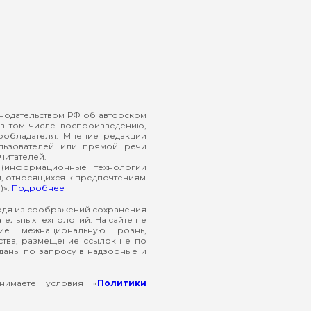
онодательством РФ об авторском
в том числе воспроизведению,
ообладателя. Мнение редакции
ользователей или прямой речи
читателей.
(информационные технологии
й, относящихся к предпочтениям
)».
Подробнее
ходя из соображений сохранения
ельных технологий. На сайте не
ие межнациональную рознь,
ства, размещение ссылок не по
еданы по запросу в надзорные и
нимаете условия «
Политики