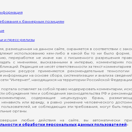
информация
ребования к баннерным позициям
ые
ьи и пресс-релизы
, размещенная на данном сайте, охраняется в соответствии с зак
длежит использованию кем-либо в какой бы то ни было форме, 
ию, переработке не иначе как с письменного разрешения прав
падать с мнениями, высказанными в интервью, комментариях п
ликаций. Редакция не несёт ответственности за текст комментариев 
ионном ресурсе применяются рекомендательные технологии 
я информации на основе сбора, систематизации и анализа сведени
сети "Интернет", находящихся на территории Российской Федерации
 портала оставляет за собой право модерировать комментарии, ис
ти обсуждения тем и соблюдения законодательства РФ и рекомендат
 комментарии, содержащие нецензурную брань, разжигающ
ненависть или вражду, а равно унижение человеческого достоин
а пользователей, не соблюдающих эти требования, могут быть пер
льные органы.
вершая любые действия на сайте, вы автоматически при
ьности и обработки персональных данных пользователей
»