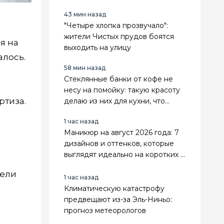
лета и праздников
43 мин назад
"Четыре хлопка прозвучало":
жители Чистых прудов боятся
я на
выходить на улицу
лось.
58 мин назад
Стеклянные банки от кофе не
несу на помойку: такую красоту
ртиза.
делаю из них для кухни, что
гости ахают — 5 классных идей
1 час назад
Маникюр на август 2026 года: 7
дизайнов и оттенков, которые
выглядят идеально на коротких и
длинных ногтях
мели
1 час назад
Климатическую катастрофу
предвещают из-за Эль-Ниньо:
прогноз метеорологов