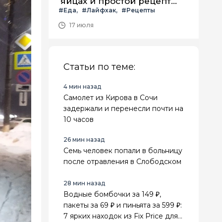
яйцах и простой рецепт
#Еда
#Лайфхак
#Рецепты
летнего салата с ним
17 июля
Статьи по теме:
4 мин назад
Самолет из Кирова в Сочи
задержали и перенесли почти на
10 часов
26 мин назад
Семь человек попали в больницу
после отравления в Слободском
28 мин назад
Водные бомбочки за 149 ₽,
пакеты за 69 ₽ и пиньята за 599 ₽:
7 ярких находок из Fix Price для