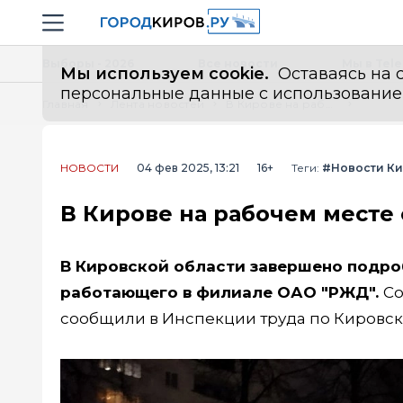
Новостной портал "Город Киров"
Навигация сайта
Выборы - 2026
Все новости
Мы в Tel
Мы используем cookie.
Оставаясь на с
персональные данные с использованием м
Главная
Лента новостей
В Кирове на рабочем месте скончался 38-летний бригадир РЖД
НОВОСТИ
04 фев 2025, 13:21
16+
Теги:
#Новости К
В Кирове на рабочем месте
В Кировской области завершено подро
работающего в филиале ОАО "РЖД".
Со
сообщили в Инспекции труда по Кировск