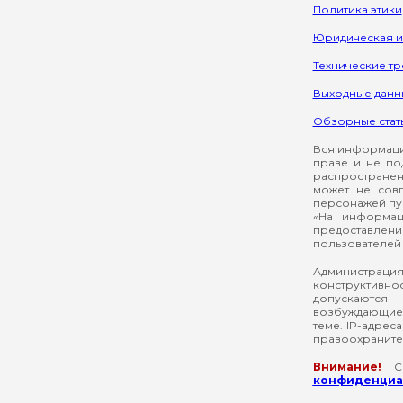
Политика этики
Юридическая 
Технические т
Выходные данн
Обзорные стат
Вся информация
праве и не по
распространен
может не сов
персонажей пуб
«На информац
предоставлени
пользователей 
Администрация
конструктивнос
допускаются
возбуждающие 
теме. IP-адрес
правоохраните
Внимание!
Со
конфиденциал