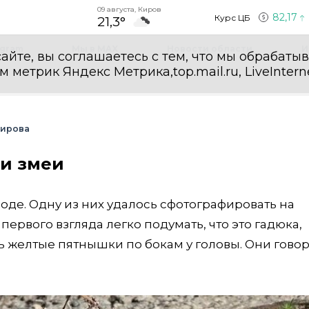
09 августа, Киров
82,17
Курс ЦБ
21,3°
egram
Мы в MAX
Новости области
И
айте, вы соглашаетесь с тем, что мы обрабаты
етрик Яндекс Метрика,top.mail.ru, LiveInterne
Кирова
ли змеи
оде. Одну из них удалось сфотографировать на
ервого взгляда легко подумать, что это гадюка,
 желтые пятнышки по бокам у головы. Они говор