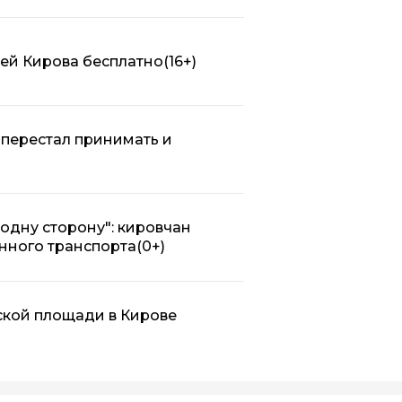
лей Кирова бесплатно
(16+)
перестал принимать и
в одну сторону": кировчан
нного транспорта
(0+)
ской площади в Кирове