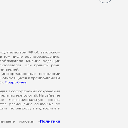
онодательством РФ об авторском
в том числе воспроизведению,
ообладателя. Мнение редакции
ользователей или прямой речи
читателей.
(информационные технологии
й, относящихся к предпочтениям
)».
Подробнее
ходя из соображений сохранения
ельных технологий. На сайте не
ие межнациональную рознь,
ства, размещение ссылок не по
еданы по запросу в надзорные и
нимаете условия «
Политики