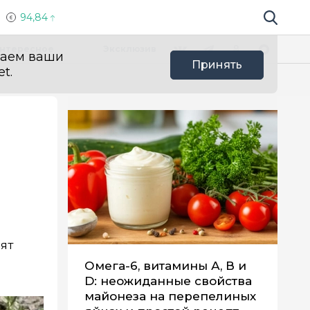
94,84
Поиск по 
Мы в социальных сетях
Вконтакте
Телеграм
Одноклассники
Max
нтересное
Эксклюзив
ваем ваши
Принять
t.
ят
Омега-6, витамины А, В и
D: неожиданные свойства
майонеза на перепелиных