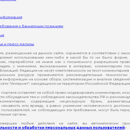
информация
ребования к баннерным позициям
ые
ьи и пресс-релизы
, размещенная на данном сайте, охраняется в соответствии с зак
длежит использованию кем-либо в какой бы то ни было форме, 
ию, переработке не иначе как с письменного разрешения прав
падать с мнениями, высказанными в интервью, комментариях п
ликаций. Редакция не несёт ответственности за текст комментариев 
ионном ресурсе применяются рекомендательные технологии 
я информации на основе сбора, систематизации и анализа сведени
сети "Интернет", находящихся на территории Российской Федерации
 портала оставляет за собой право модерировать комментарии, ис
ти обсуждения тем и соблюдения законодательства РФ и рекомендат
 комментарии, содержащие нецензурную брань, разжигающ
ненависть или вражду, а равно унижение человеческого достоин
а пользователей, не соблюдающих эти требования, могут быть пер
льные органы.
вершая любые действия на сайте, вы автоматически при
ьности и обработки персональных данных пользователей
»