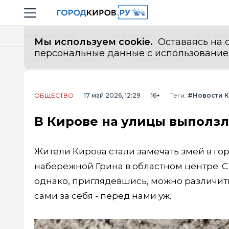
Новостной портал "Город Киров"
Навигация сайта
Выборы - 2026
Все новости
Мы в Tel
Мы используем cookie.
Оставаясь на с
персональные данные с использованием м
Главная
Лента новостей
В Кирове на улицы выползли змеи
ОБЩЕСТВО
17 май 2026, 12:29
16+
Теги:
#Новости 
В Кирове на улицы выполз
Жители Кирова стали замечать змей в гор
набережной Грина в областном центре. С п
однако, приглядевшись, можно различить
сами за себя - перед нами уж.