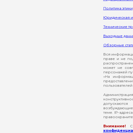
Политика этики
Юридическая 
Технические т
Выходные данн
Обзорные стат
Вся информация
праве и не по
распространен
может не сов
персонажей пуб
«На информац
предоставлени
пользователей 
Администрация
конструктивнос
допускаются
возбуждающие 
теме. IP-адрес
правоохраните
Внимание!
Со
конфиденциал