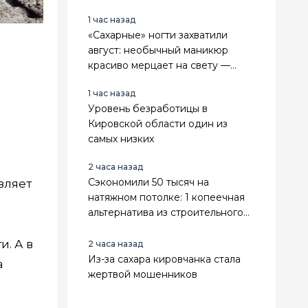
1 час назад
«Сахарные» ногти захватили
август: необычный маникюр
красиво мерцает на свету —
повторить модный эффект
1 час назад
можно даже дома
Уровень безработицы в
Кировской области один из
самых низких
2 часа назад
Сэкономили 50 тысяч на
вляет
натяжном потолке: 1 копеечная
альтернатива из строительного
магазина - выглядит в 3 раза
дороже
и. А в
2 часа назад
Из-за сахара кировчанка стала
а
жертвой мошенников