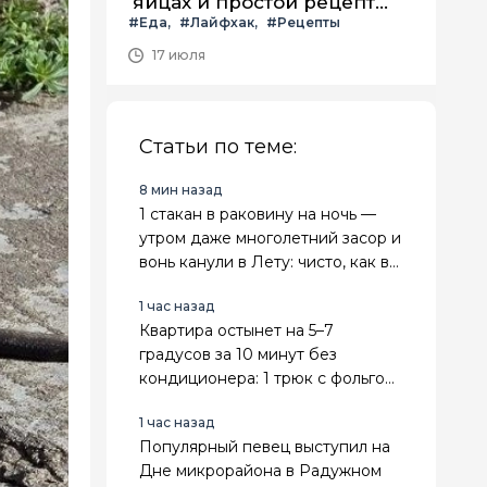
яйцах и простой рецепт
#Еда
#Лайфхак
#Рецепты
летнего салата с ним
17 июля
Статьи по теме:
8 мин назад
1 стакан в раковину на ночь —
утром даже многолетний засор и
вонь канули в Лету: чисто, как в
пятизвездочном отеле
1 час назад
Квартира остынет на 5–7
градусов за 10 минут без
кондиционера: 1 трюк с фольгой
и вентилятором - спасает в 30-
1 час назад
градусную жару
Популярный певец выступил на
Дне микрорайона в Радужном