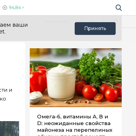
94,84
Поиск по 
Мы в социальных сетях
Вконтакте
Телеграм
Одноклассники
Max
нтересное
Эксклюзив
ваем ваши
Принять
t.
сти и
зко
Омега-6, витамины А, В и
D: неожиданные свойства
майонеза на перепелиных