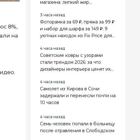
магазина: липкий жир
отваливается сам
3 часа назад
Фоторамка за 69 ₽, пряжа за 99 ₽
юс 8%,
и набор для шарфа за 149 ₽: 9
пали на
уютных находок из Fix Price для
дома и рукоделия
и
4 часа назад
Советские ковры с узорами
стали трендом 2026: за что
дизайнеры интерьера ценят их
идео.
выше стильного минимализма
4 часа назад
Самолет из Кирова в Сочи
задержали и перенесли почти на
10 часов
4 часа назад
Семь человек попали в больницу
после отравления в Слободском