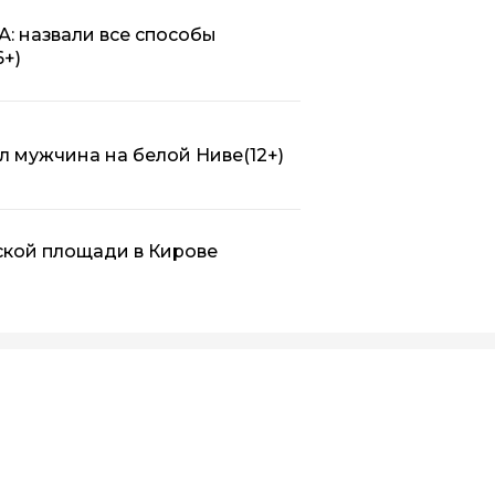
А: назвали все способы
6+)
л мужчина на белой Ниве
(12+)
ской площади в Кирове