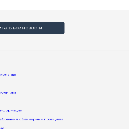
итать все новости
 команде
политика
информация
ребования к баннерным позициям
ые