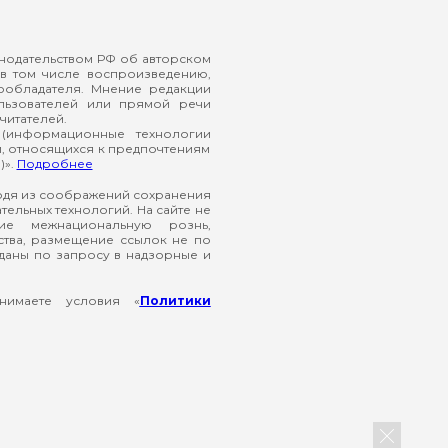
онодательством РФ об авторском
в том числе воспроизведению,
ообладателя. Мнение редакции
ользователей или прямой речи
читателей.
(информационные технологии
й, относящихся к предпочтениям
)».
Подробнее
ходя из соображений сохранения
ельных технологий. На сайте не
ие межнациональную рознь,
ства, размещение ссылок не по
еданы по запросу в надзорные и
нимаете условия «
Политики
Закрыть б