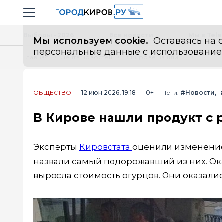
Новостной портал "Город Киров"
Навигация сайта
Выборы - 2026
Все новости
Мы в Tel
Мы используем cookie.
Оставаясь на с
персональные данные с использованием м
Главная
Лента новостей
В Кирове нашли продукт с резким ростом цены
ОБЩЕСТВО
12 июн 2026, 19:18
0+
Теги:
#Новости
В Кирове нашли продукт с 
Эксперты
Кировстата
оценили изменение 
назвали самый подорожавший из них. Оказ
выросла стоимость огурцов. Они оказалис