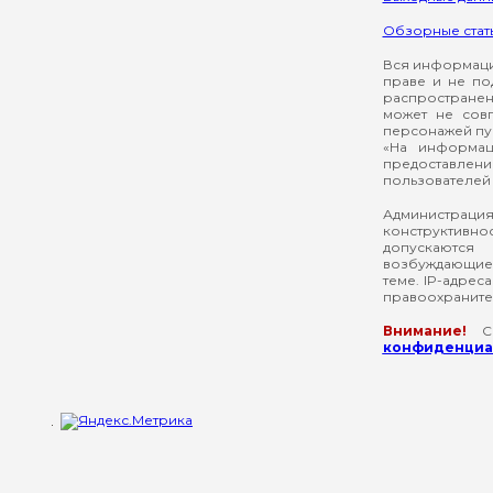
Обзорные стат
Вся информация
праве и не по
распространен
может не сов
персонажей пуб
«На информац
предоставлени
пользователей 
Администрация
конструктивнос
допускаются
возбуждающие 
теме. IP-адрес
правоохраните
Внимание!
Со
конфиденциал