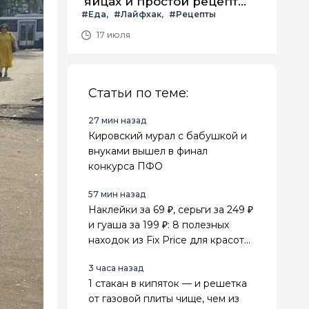
яйцах и простой рецепт
#Еда
#Лайфхак
#Рецепты
летнего салата с ним
17 июля
Статьи по теме:
27 мин назад
Кировский мурал с бабушкой и
внуками вышел в финал
конкурса ПФО
57 мин назад
Наклейки за 69 ₽, серьги за 249 ₽
и гуаша за 199 ₽: 8 полезных
находок из Fix Price для красоты,
поездок и дома
3 часа назад
1 стакан в кипяток — и решетка
от газовой плиты чище, чем из