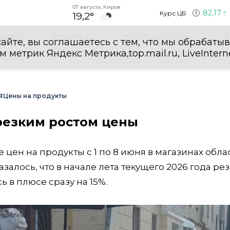
07 августа, Киров
82,17
Курс ЦБ
19,2°
egram
Мы в MAX
Новости области
И
айте, вы соглашаетесь с тем, что мы обрабаты
етрик Яндекс Метрика,top.mail.ru, LiveInterne
#Цены на продукты
резким ростом цены
цен на продукты с 1 по 8 июня в магазинах обла
алось, что в начале лета текущего 2026 года ре
ь в плюсе сразу на 15%.