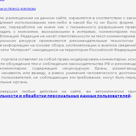
ьи и пресс-релизы
, размещенная на данном сайте, охраняется в соответствии с зак
длежит использованию кем-либо в какой бы то ни было форме, 
ию, переработке не иначе как с письменного разрешения прав
падать с мнениями, высказанными в интервью, комментариях п
ликаций. Редакция не несёт ответственности за текст комментариев 
ионном ресурсе применяются рекомендательные технологии 
я информации на основе сбора, систематизации и анализа сведени
сети "Интернет", находящихся на территории Российской Федерации
 портала оставляет за собой право модерировать комментарии, ис
ти обсуждения тем и соблюдения законодательства РФ и рекомендат
 комментарии, содержащие нецензурную брань, разжигающ
ненависть или вражду, а равно унижение человеческого достоин
а пользователей, не соблюдающих эти требования, могут быть пер
льные органы.
вершая любые действия на сайте, вы автоматически при
ьности и обработки персональных данных пользователей
»