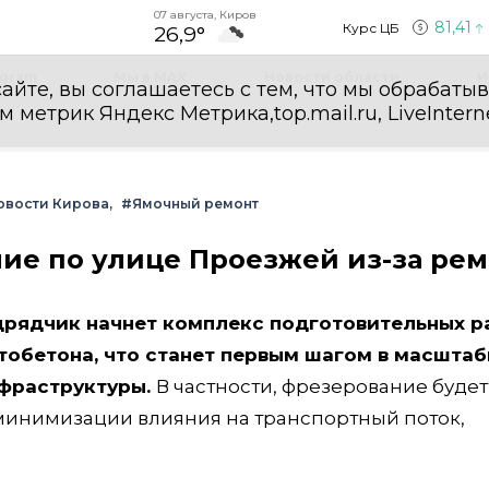
07 августа, Киров
81,41
Курс ЦБ
26,9°
egram
Мы в MAX
Новости области
И
айте, вы соглашаетесь с тем, что мы обрабаты
етрик Яндекс Метрика,top.mail.ru, LiveInterne
овости Кирова
#Ямочный ремонт
ие по улице Проезжей из-за рем
одрядчик начнет комплекс подготовительных р
тобетона, что станет первым шагом в масшта
фраструктуры.
В частности, фрезерование будет
 минимизации влияния на транспортный поток,