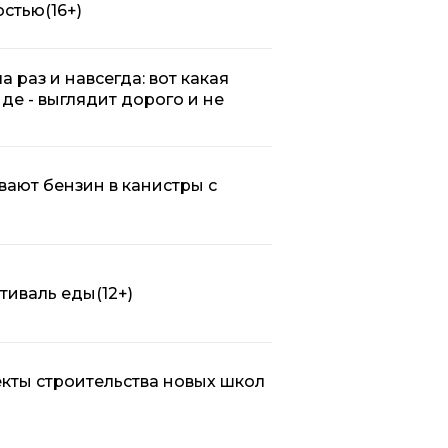
остью
(16+)
 раз и навсегда: вот какая
нде - выглядит дорого и не
вают бензин в канистры с
стиваль еды
(12+)
кты строительства новых школ