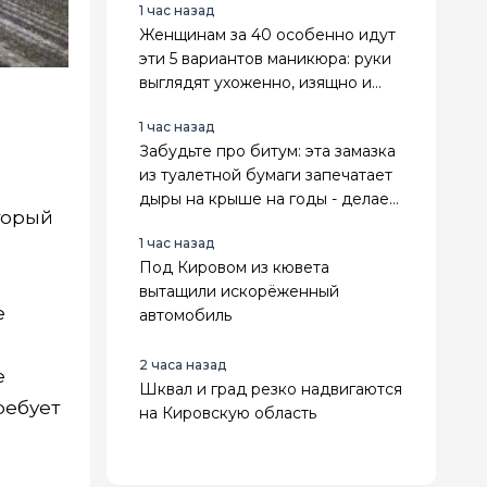
1 час назад
Женщинам за 40 особенно идут
эти 5 вариантов маникюра: руки
выглядят ухоженно, изящно и
заметно дороже
1 час назад
Забудьте про битум: эта замазка
из туалетной бумаги запечатает
.
дыры на крыше на годы - делаем
оторый
сами
1 час назад
Под Кировом из кювета
вытащили искорёженный
е
автомобиль
2 часа назад
е
Шквал и град резко надвигаются
ребует
на Кировскую область