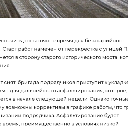
беспечить достаточное время для безаварийного
Старт работ намечен от перекрестка с улицей П
ется в сторону старого исторического моста, к
ния.
ет снят, бригада подрядчиков приступит к укладк
мо для дальнейшего асфальтирования, которое,
ется в начале следующей недели. Однако точны
му возможны коррективы в графике работы, что т
низации подрядчика. Асфальтирование будет
ое время, преимущественно в условиях низкой