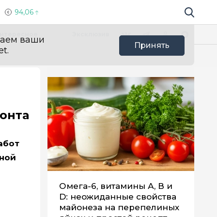
94,06
Поиск по 
Мы в социальных сетях
Вконтакте
Телеграм
Одноклассники
Max
нтересное
Эксклюзив
ваем ваши
Принять
t.
онта
абот
бной
Омега-6, витамины А, В и
D: неожиданные свойства
майонеза на перепелиных