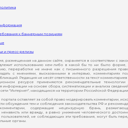
политика
информация
ребования к баннерным позициям
ые
ьи и пресс-релизы
, размещенная на данном сайте, охраняется в соответствии с зак
длежит использованию кем-либо в какой бы то ни было форме, 
ию, переработке не иначе как с письменного разрешения прав
падать с мнениями, высказанными в интервью, комментариях п
ликаций. Редакция не несёт ответственности за текст комментариев 
ионном ресурсе применяются рекомендательные технологии 
я информации на основе сбора, систематизации и анализа сведени
сети "Интернет", находящихся на территории Российской Федерации
 портала оставляет за собой право модерировать комментарии, ис
ти обсуждения тем и соблюдения законодательства РФ и рекомендат
 комментарии, содержащие нецензурную брань, разжигающ
ненависть или вражду, а равно унижение человеческого достоин
а пользователей, не соблюдающих эти требования, могут быть пер
льные органы.