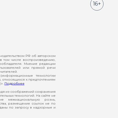
16+
онодательством РФ об авторском
в том числе воспроизведению,
ообладателя. Мнение редакции
ользователей или прямой речи
читателей.
(информационные технологии
й, относящихся к предпочтениям
)».
Подробнее
ходя из соображений сохранения
ельных технологий. На сайте не
ие межнациональную рознь,
ства, размещение ссылок не по
еданы по запросу в надзорные и