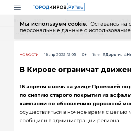
Новостной портал "Город Киров"
Навигация сайта
Выборы - 2026
Все новости
Мы в Tel
Мы используем cookie.
Оставаясь на с
персональные данные с использованием м
Главная
Лента новостей
В Кирове ограничат движение по улице Проезжей из-за ремонта
НОВОСТИ
16 апр 2025, 15:05
0+
Теги:
#Дороги
#Н
В Кирове ограничат движен
16 апреля в ночь на улице Проезжей п
по снятию старого покрытия из асфаль
кампании по обновлению дорожной ин
осуществляться в ночное время с целью
сообщили в администрации региона.