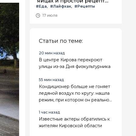
яйцах и простой рецепт
#Еда
#Лайфхак
#Рецепты
летнего салата с ним
17 июля
Статьи по теме:
20 мин назад
В центре Кирова перекроют
улицы из-за Дня физкультурника
55 мин назад
Кондиционер больше не гоняет
ледяной воздух по кругу: нашла
режим, при котором он реально
охлаждает весь дом
1 час назад
Известные актеры обратились к
жителям Кировской области