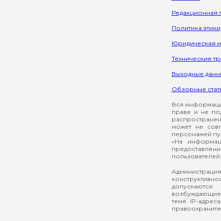
Редакционная 
Политика этики
Юридическая 
Технические т
Выходные данн
Обзорные стат
Вся информация
праве и не по
распространен
может не сов
персонажей пуб
«На информац
предоставлени
пользователей 
Администрация
конструктивнос
допускаются
возбуждающие 
теме. IP-адрес
правоохраните