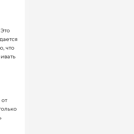
 Это
дается
, что
чивать
 от
только
ь