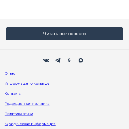
Читать все новости
Мы в социальных сетях
Вконтакте
Телеграм
Одноклассники
Max
О нас
Информация о команде
Контакты
Редакционная политика
Политика этики
Юридическая информация