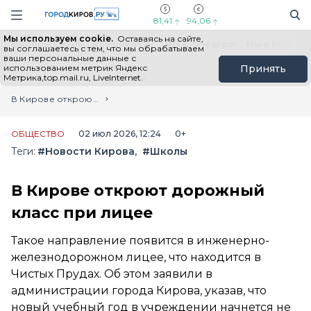
Новостной портал "Город Киров"
Поиск
Навигация сайта
81,41
94,06
Мы используем cookie.
Оставаясь на сайте,
Выборы - 2026
Все новости
Мы в Telegram
Мы в MAX
Н
вы соглашаетесь с тем, что мы обрабатываем
ваши персональные данные с
использованием метрик Яндекс
Принять
Метрика,top.mail.ru, LiveInternet.
Главная
Лента новостей
В Кирове откроют дорожный класс при лицее
ОБЩЕСТВО
02 июл 2026, 12:24
0+
Теги:
#Новости Кирова
#Школы
В Кирове откроют дорожный
класс при лицее
Такое направление появится в инженерно-
железнодорожном лицее, что находится в
Чистых Прудах. Об этом заявили в
администрации города Кирова, указав, что
новый учебный год в учреждении начнется не