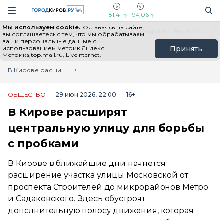
Новостной портал "Город Киров"
Поиск
Навигация сайта
81,41
94,06
Мы используем cookie.
Оставаясь на сайте,
Выборы - 2026
Все новости
Мы в Telegram
Мы в MAX
Н
вы соглашаетесь с тем, что мы обрабатываем
ваши персональные данные с
использованием метрик Яндекс
Принять
Метрика,top.mail.ru, LiveInternet.
Главная
Лента новостей
В Кирове расширят центральную улицу для борьбы с пробками
ОБЩЕСТВО
29 июн 2026, 22:00
16+
В Кирове расширят
центральную улицу для борьбы
с пробками
В Кирове в ближайшие дни начнется
расширение участка улицы Московской от
проспекта Строителей до микрорайонов Метро
и Садаковского. Здесь обустроят
дополнительную полосу движения, которая