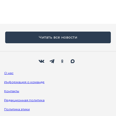
Читать все новости
Мы в социальных сетях
Вконтакте
Телеграм
Одноклассники
Max
О нас
Информация о команде
Контакты
Редакционная политика
Политика этики